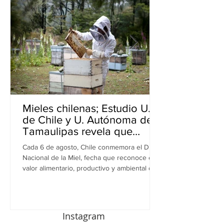
Mieles chilenas; Estudio U.
de Chile y U. Autónoma de
Tamaulipas revela que
inhiben bacterias resistentes
Cada 6 de agosto, Chile conmemora el Día
en perros
Nacional de la Miel, fecha que reconoce el
valor alimentario, productivo y ambiental de
este recurso. A propósito de esta
celebración, una investigación realizada por
equipos de la Universidad de Chile y la
Universidad Autónoma de Tamaulipas (UAT),
Instagram
en México, revela una nueva dimensión de