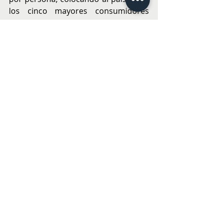
los cinco mayores consumidores 
mundiales.
ECO y RSE
Entradas recientes
Ver todo