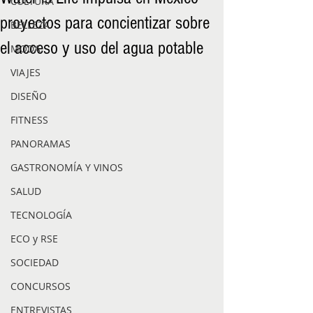
CULTURA
proyectos para concientizar sobre
BELLEZA
el acceso y uso del agua potable
MODA
VIAJES
DISEÑO
FITNESS
PANORAMAS
GASTRONOMÍA Y VINOS
SALUD
TECNOLOGÍA
ECO y RSE
SOCIEDAD
CONCURSOS
ENTREVISTAS