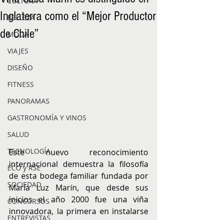
CULTURA
Inglaterra como el “Mejor Productor
BELLEZA
de Chile”
MODA
VIAJES
DISEÑO
FITNESS
PANORAMAS
GASTRONOMÍA Y VINOS
SALUD
TECNOLOGÍA
Este nuevo reconocimiento 
internacional demuestra la filosofía 
ECO y RSE
de esta bodega familiar fundada por 
SOCIEDAD
María Luz Marín, que desde sus 
inicios el año 2000 fue una viña 
CONCURSOS
innovadora, la primera en instalarse 
ENTREVISTAS