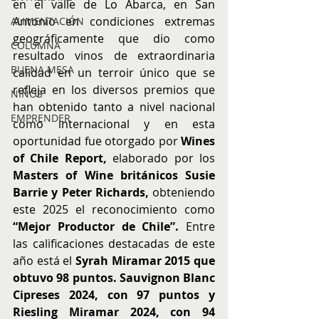
en el valle de Lo Abarca, en San 
Antonio en condiciones extremas 
ALIMENTACIÓN
geográficamente que dio como 
COLUMNA
resultado vinos de extraordinaria 
BUENA MESA
calidad en un terroir único que se 
refleja en los diversos premios que 
NIÑOS
han obtenido tanto a nivel nacional 
EMPRENDER
como internacional y en esta 
oportunidad fue otorgado por 
Wines 
of Chile Report, 
elaborado por los
Masters of Wine británicos Susie 
Barrie y Peter Richards, 
obteniendo 
este 2025 el reconocimiento como
“Mejor Productor de Chile”. 
Entre 
las calificaciones destacadas de este 
año está el 
Syrah Miramar 2015 que 
obtuvo 98 puntos. Sauvignon Blanc 
Cipreses 2024, con 97 puntos y 
Riesling Miramar 2024, con 94 