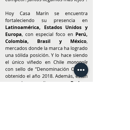
Hoy Casa Marín se encuentra 
fortaleciendo su presencia en 
Latinoamérica, Estados Unidos y 
Europa
, con especial foco en 
Perú, 
Colombia, Brasil y México
, 
mercados donde la marca ha logrado 
una sólida posición. Y lo hace siendo 
el único viñedo en Chile 
monopole 
con sello de “Denominación Origen” 
obtenido el año 2018. Además, están 
cerrando una alianza con 
Bodega 
Durigutti
 de Mendoza, Argentina, 
para desarrollar 
vinos de terroir
 que 
compartan la misma filosofía familiar 
y sustentable.
Desarrollo enoturístico 2026