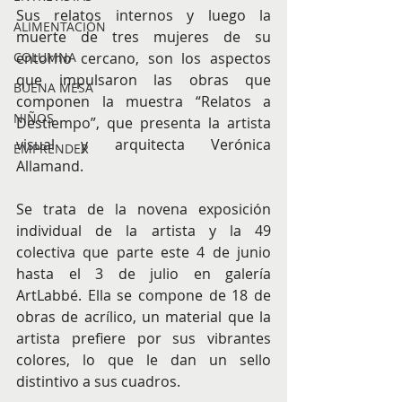
Sus relatos internos y luego la 
ALIMENTACIÓN
muerte de tres mujeres de su 
entorno cercano, son los aspectos 
COLUMNA
que impulsaron las obras que 
BUENA MESA
componen la muestra “Relatos a 
NIÑOS
Destiempo”, que presenta la artista 
visual y arquitecta Verónica 
EMPRENDER
Allamand.
Se trata de la novena exposición 
individual de la artista y la 49 
colectiva que parte este 4 de junio 
hasta el 3 de julio en galería 
ArtLabbé. Ella se compone de 18 de 
obras de acrílico, un material que la 
artista prefiere por sus vibrantes 
colores, lo que le dan un sello 
distintivo a sus cuadros.