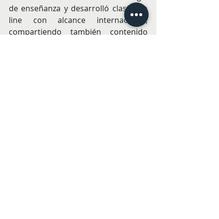
de enseñanza y desarrolló clases on 
line con alcance internacional, 
compartiendo también contenido 
gratuito en redes sociales.
Coordenadas: “Relatos a 
Destiempo”
 Del 4 de junio al 3 de julio del 2026.
Galeria ArtLabbé
Nueva Costanera 3605, Vitacura.
CULTURA
Entradas recientes
Ver todo