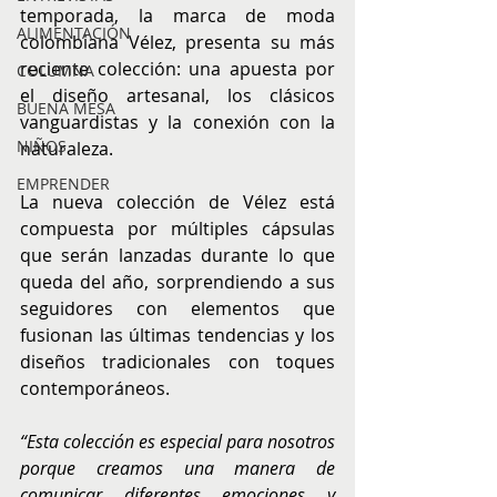
temporada, la marca de moda 
ALIMENTACIÓN
colombiana Vélez, presenta su más 
reciente colección: una apuesta por 
COLUMNA
el diseño artesanal, los clásicos 
BUENA MESA
vanguardistas y la conexión con la 
NIÑOS
naturaleza.
EMPRENDER
La nueva colección de Vélez está 
compuesta por múltiples cápsulas 
que serán lanzadas durante lo que 
queda del año, sorprendiendo a sus 
seguidores con elementos que 
fusionan las últimas tendencias y los 
diseños tradicionales con toques 
contemporáneos.
“Esta colección es especial para nosotros 
porque creamos una manera de 
comunicar diferentes emociones y 