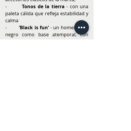
-        
Tonos de la tierra
 - con una 
paleta cálida que refleja estabilidad y 
calma
-        
‘Black is fun’ 
- un homenaje al 
negro como base atemporal, con 
texturas y prendas que cuentan con 
un giro fresco y moderno
-        
‘Green Moss’ 
- una cápsula 
inspirada en la vegetación y la 
versatilidad del verde en cada diseño.
Con esta colección Vélez rinde 
homenaje a su legado de moda que 
cuenta historias, conecta con las 
emociones y honra el oficio de los 
artesanos del país. Encuéntrala en 
tiendas Vélez Cenco Alto Las Condes 
y Cenco Costanera Center y 