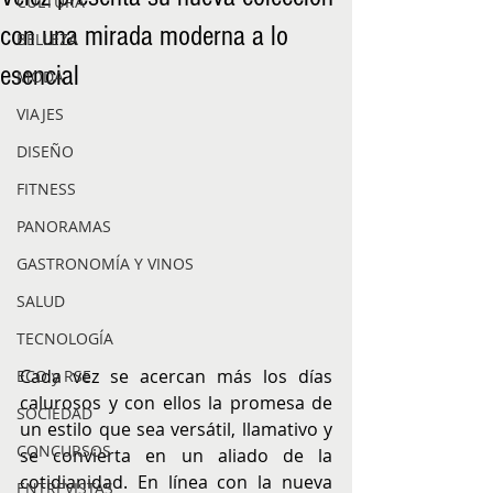
CULTURA
con una mirada moderna a lo
BELLEZA
esencial
MODA
VIAJES
DISEÑO
FITNESS
PANORAMAS
GASTRONOMÍA Y VINOS
SALUD
TECNOLOGÍA
Cada vez se acercan más los días 
ECO y RSE
calurosos y con ellos la promesa de 
SOCIEDAD
un estilo que sea versátil, llamativo y 
CONCURSOS
se convierta en un aliado de la 
cotidianidad. En línea con la nueva 
ENTREVISTAS