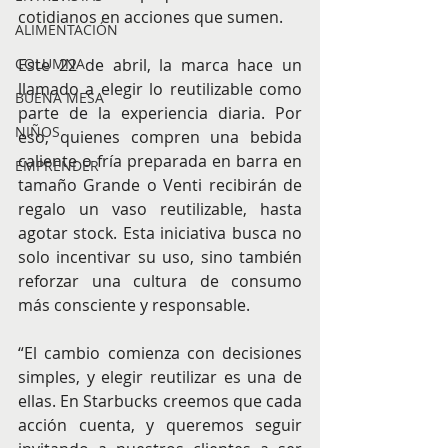
cotidianos en acciones que sumen.
ALIMENTACIÓN
Este 22 de abril, la marca hace un 
COLUMNA
llamado a elegir lo reutilizable como 
BUENA MESA
parte de la experiencia diaria. Por 
NIÑOS
eso, quienes compren una bebida 
caliente o fría preparada en barra en 
EMPRENDER
tamaño Grande o Venti recibirán de 
regalo un vaso reutilizable, hasta 
agotar stock. Esta iniciativa busca no 
solo incentivar su uso, sino también 
reforzar una cultura de consumo 
más consciente y responsable.
“El cambio comienza con decisiones 
simples, y elegir reutilizar es una de 
ellas. En Starbucks creemos que cada 
acción cuenta, y queremos seguir 