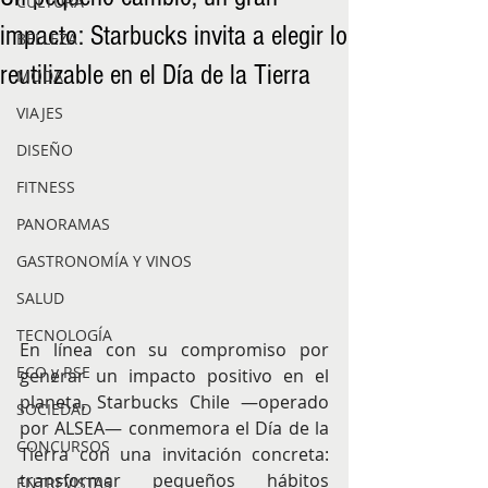
CULTURA
impacto: Starbucks invita a elegir lo
BELLEZA
reutilizable en el Día de la Tierra
MODA
VIAJES
DISEÑO
FITNESS
PANORAMAS
GASTRONOMÍA Y VINOS
SALUD
TECNOLOGÍA
En línea con su compromiso por 
ECO y RSE
generar un impacto positivo en el 
planeta, Starbucks Chile —operado 
SOCIEDAD
por ALSEA— conmemora el Día de la 
CONCURSOS
Tierra con una invitación concreta: 
transformar pequeños hábitos 
ENTREVISTAS