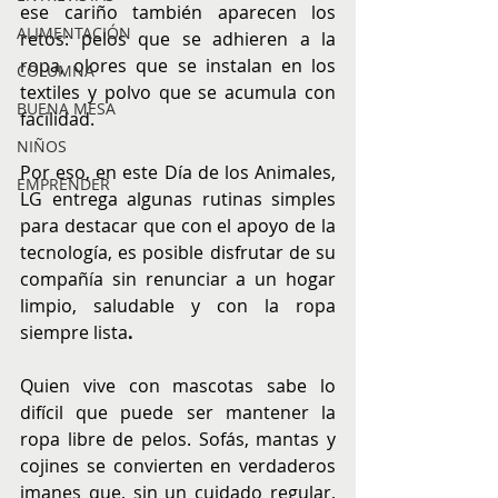
ese cariño también aparecen los 
ALIMENTACIÓN
retos: pelos que se adhieren a la 
ropa, olores que se instalan en los 
COLUMNA
textiles y polvo que se acumula con 
BUENA MESA
facilidad.
NIÑOS
Por eso, en este Día de los Animales, 
EMPRENDER
LG entrega algunas rutinas simples 
para destacar que con el apoyo de la 
tecnología, es posible disfrutar de su 
compañía sin renunciar a un hogar 
limpio, saludable y con la ropa 
siempre lista
.
Quien vive con mascotas sabe lo 
difícil que puede ser mantener la 
ropa libre de pelos. Sofás, mantas y 
cojines se convierten en verdaderos 
imanes que, sin un cuidado regular, 