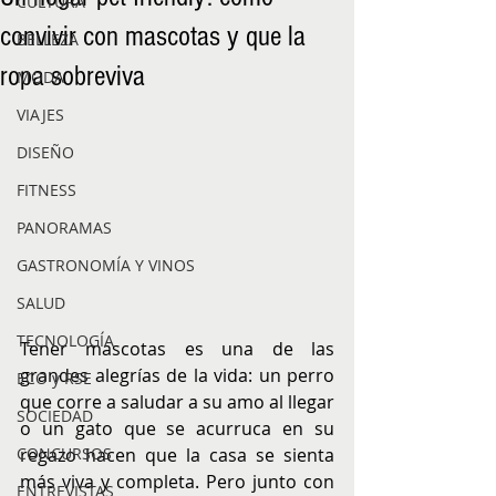
CULTURA
convivir con mascotas y que la
BELLEZA
ropa sobreviva
MODA
VIAJES
DISEÑO
FITNESS
PANORAMAS
GASTRONOMÍA Y VINOS
SALUD
TECNOLOGÍA
Tener mascotas es una de las 
grandes alegrías de la vida: un perro 
ECO y RSE
que corre a saludar a su amo al llegar 
SOCIEDAD
o un gato que se acurruca en su 
regazo hacen que la casa se sienta 
CONCURSOS
más viva y completa. Pero junto con 
ENTREVISTAS