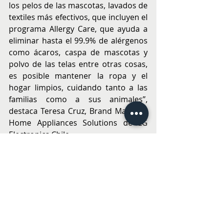
los pelos de las mascotas, lavados de 
textiles más efectivos, que incluyen el 
programa Allergy Care, que ayuda a 
eliminar hasta el 99.9% de alérgenos 
como ácaros, caspa de mascotas y 
polvo de las telas entre otras cosas, 
es posible mantener la ropa y el 
hogar limpios, cuidando tanto a las 
familias como a sus animales”, 
destaca Teresa Cruz, Brand Manager 
Home Appliances Solutions de LG 
Electronics Chile.
Con pequeños gestos y las 
herramientas adecuadas, tener 
mascotas en casa no significa 
renunciar a la ropa impecable ni a un 
hogar fresco y saludable. Al 
contrario: es la oportunidad de 