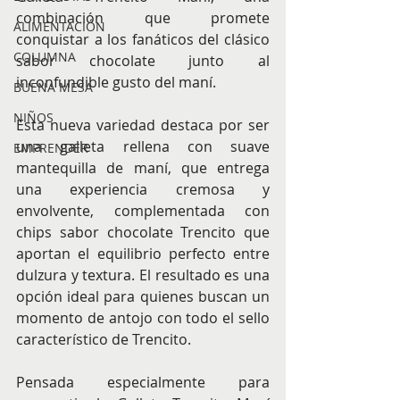
combinación que promete 
ALIMENTACIÓN
conquistar a los fanáticos del clásico 
COLUMNA
sabor chocolate junto al 
inconfundible gusto del maní.
BUENA MESA
NIÑOS
Esta nueva variedad destaca por ser 
una galleta rellena con suave 
EMPRENDER
mantequilla de maní, que entrega 
una experiencia cremosa y 
envolvente, complementada con 
chips sabor chocolate Trencito que 
aportan el equilibrio perfecto entre 
dulzura y textura. El resultado es una 
opción ideal para quienes buscan un 
momento de antojo con todo el sello 
característico de Trencito.
Pensada especialmente para 