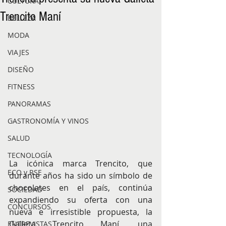
CULTURA
Trencito Maní
BELLEZA
MODA
VIAJES
DISEÑO
FITNESS
PANORAMAS
GASTRONOMÍA Y VINOS
SALUD
TECNOLOGÍA
La icónica marca Trencito, que 
ECO y RSE
durante años ha sido un símbolo de 
chocolates en el país, continúa 
SOCIEDAD
expandiendo su oferta con una 
CONCURSOS
nueva e irresistible propuesta, la 
Galleta Trencito Maní, una 
ENTREVISTAS