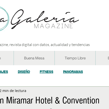
zine, revista digital con datos, actualidad y tendencias
n
Buena Mesa
Tiempo Libre
IAJES
DISEÑO
FITNESS
PANORAMAS
2 min de lectura
OGÍA
ECO y RSE
SOCIEDAD
CONCURSOS
ENTR
on Miramar Hotel & Convention