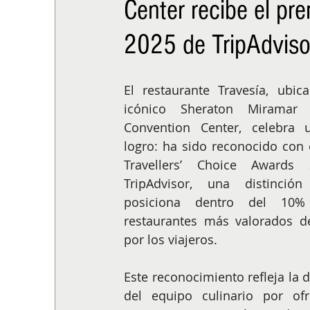
Center recibe el pr
ALIMENTACIÓN
COLUMNA
BUENA MESA
2025 de TripAdviso
El restaurante Travesía, ubic
icónico Sheraton Miramar 
Convention Center, celebra 
logro: ha sido reconocido con 
Travellers’ Choice Awards 
TripAdvisor, una distinció
posiciona dentro del 10%
restaurantes más valorados d
por los viajeros.
Este reconocimiento refleja la d
del equipo culinario por ofr