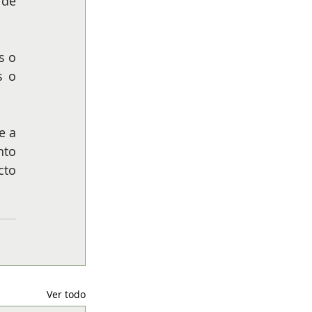
de 
 o 
 o 
 a 
to 
to 
Ver todo