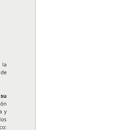
la 
de 
su 
ón 
 y 
os 
o: 