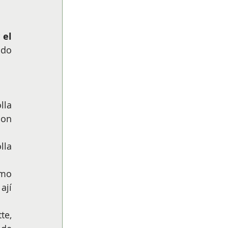
el 
do 
la 
on 
la 
mo 
jí 
e, 