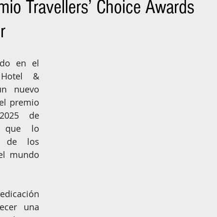
emio Travellers’ Choice Awards
NIÑOS
EMPRENDER
r
ado en el 
Hotel & 
un nuevo 
el premio 
2025 de 
n que lo 
 de los 
el mundo 
edicación 
ecer una 