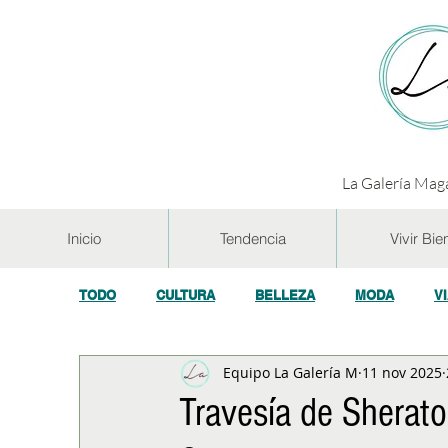
La Galería Maga
Inicio
Tendencia
Vivir Bie
TODO
CULTURA
BELLEZA
MODA
V
Equipo La Galería M
11 nov 2025
GASTRONOMÍA Y VINOS
SALUD
TECNOL
Travesía de Sherat