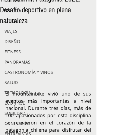
CULTURA
Desafío deportivo en plena
BELLEZA
naturaleza
MODA
VIAJES
DISEÑO
FITNESS
PANORAMAS
GASTRONOMÍA Y VINOS
SALUD
TECNOLOGÍA
El mountainbike vivió uno de sus 
eventos más importantes a nivel 
ECO y RSE
nacional. Durante tres días, más de 
SOCIEDAD
100 apasionados por esta disciplina 
se reunieron en el corazón de la 
CONCURSOS
patagonia chilena para disfrutar del 
ENTREVISTAS