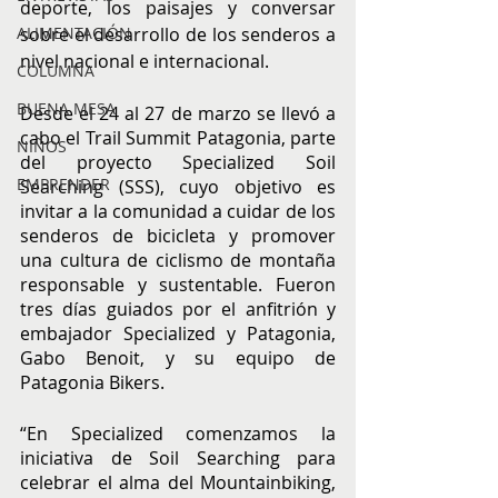
deporte, los paisajes y conversar 
sobre el desarrollo de los senderos a 
ALIMENTACIÓN
nivel nacional e internacional.
COLUMNA
BUENA MESA
Desde el 24 al 27 de marzo se llevó a 
cabo el Trail Summit Patagonia, parte 
NIÑOS
del proyecto Specialized Soil 
EMPRENDER
Searching (SSS), cuyo objetivo es 
invitar a la comunidad a cuidar de los 
senderos de bicicleta y promover 
una cultura de ciclismo de montaña 
responsable y sustentable. Fueron 
tres días guiados por el anfitrión y 
embajador Specialized y Patagonia, 
Gabo Benoit, y su equipo de 
Patagonia Bikers.
“En Specialized comenzamos la 
iniciativa de Soil Searching para 
celebrar el alma del Mountainbiking, 