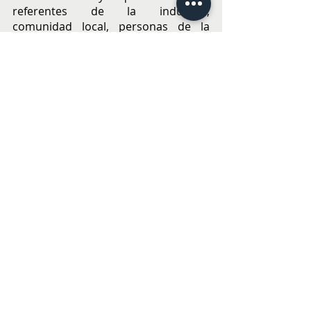
referentes de la industria, 
comunidad local, personas de la 
marca, amigos y ciclistas, para hacer 
una inmersión en el mundo de la 
construcción de los senderos”. A ello 
agregó que los objetivos se 
cumplieron y las expectativas fueron 
superadas. “Finalmente lo que 
buscábamos era andar en bicicleta, 
que es algo que nos apasiona. 
Construir senderos, que es algo que 
tenemos que hacer más y mejor, y 
tener un espacio para conversar 
sobre el futuro de los senderos”, 
finaliza Junge.
Conoce más de Soil Searching:
www.specialized.com/cl/es/soil-
searching