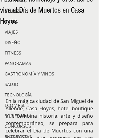
CULTURA
vive el Día de Muertos en Casa
BELLEZA
Hoyos
MODA
VIAJES
DISEÑO
FITNESS
PANORAMAS
GASTRONOMÍA Y VINOS
SALUD
TECNOLOGÍA
En la mágica ciudad de San Miguel de 
ECO y RSE
Allende, Casa Hoyos, hotel boutique 
que combina historia, arte y diseño 
SOCIEDAD
contemporáneo, se prepara para 
CONCURSOS
celebrar el Día de Muertos con una 
ENTREVISTAS
experiencia que promete ser tan 