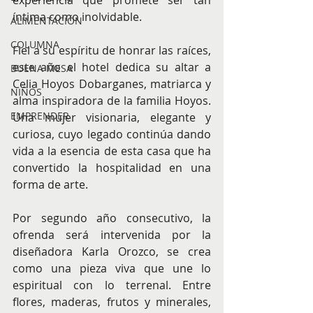
íntima como inolvidable. 
ALIMENTACIÓN
COLUMNA
Fiel a su espíritu de honrar las raíces, 
este año el hotel dedica su altar a 
BUENA MESA
Celia Hoyos Dobarganes, matriarca y 
NIÑOS
alma inspiradora de la familia Hoyos. 
EMPRENDER
Una mujer visionaria, elegante y 
curiosa, cuyo legado continúa dando 
vida a la esencia de esta casa que ha 
convertido la hospitalidad en una 
forma de arte. 
Por segundo año consecutivo, la 
ofrenda será intervenida por la 
diseñadora Karla Orozco, se crea 
como una pieza viva que une lo 
espiritual con lo terrenal. Entre 
flores, maderas, frutos y minerales, 