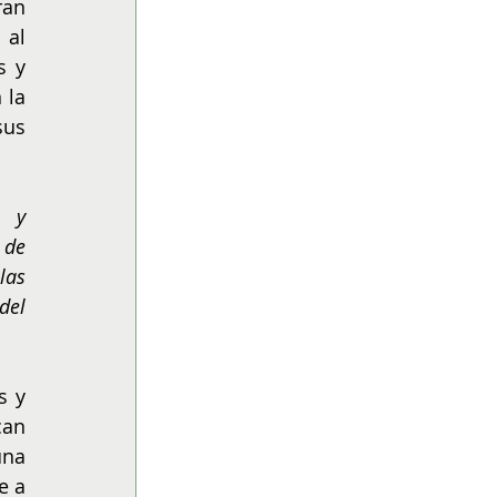
an 
al 
 y 
la 
us 
 y 
de 
as 
el 
 y 
an 
na 
 a 