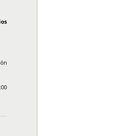
os 
ón 
00 