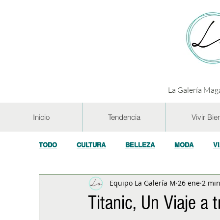
La Galería Maga
Inicio
Tendencia
Vivir Bie
TODO
CULTURA
BELLEZA
MODA
V
Equipo La Galería M
26 ene
2 min
GASTRONOMÍA Y VINOS
SALUD
TECNOL
Titanic, Un Viaje a 