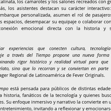
linata, los camarotes y los salones recreados con gr
ás, los asistentes destacan su carácter interactivo: 
 embarque personalizada, asumen el rol de pasajeros
os espacios, desempacar su equipaje o colaborar con 
conexión emocional directa con la historia y s
ar experiencias que conecten cultura, tecnología
Viaje a través del Tiempo propone una nueva forma 
inando rigor histórico y realidad virtual para que l
lato, sino que lo recorran y se conviertan en parte d
ger Regional de Latinoamérica de Fever Originals.
iempo
 está pensada para públicos de distintas edades
la historia, fanáticos de la tecnología y quienes busc
es. Su enfoque inmersivo y narrativo la convierte en u
ntretenimiento, invitando a reflexionar y emocionarse