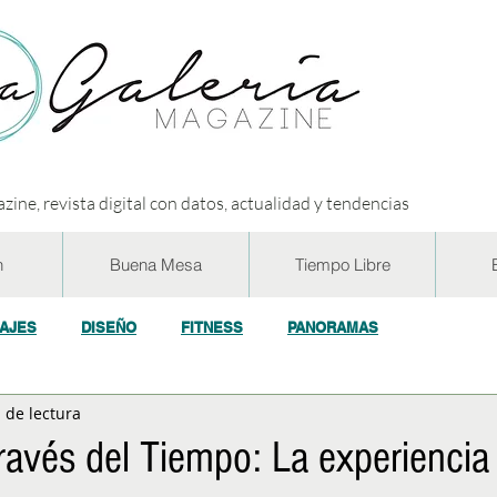
zine, revista digital con datos, actualidad y tendencias
n
Buena Mesa
Tiempo Libre
IAJES
DISEÑO
FITNESS
PANORAMAS
 de lectura
OGÍA
ECO y RSE
SOCIEDAD
CONCURSOS
ENTR
través del Tiempo: La experiencia