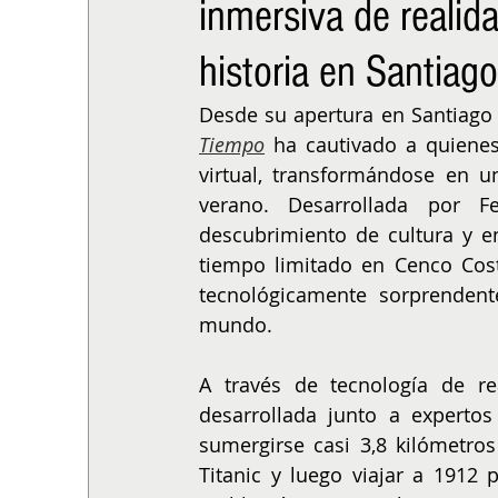
inmersiva de realidad
ALIMENTACIÓN
COLUMNA
BUENA MESA
historia en Santiago
Desde su apertura en Santiago 
Tiempo
 ha cautivado a quienes
virtual, transformándose en u
verano. Desarrollada por Fe
descubrimiento de cultura y en
tiempo limitado en Cenco Cost
tecnológicamente sorprendente
mundo.
A través de tecnología de rea
desarrollada junto a expertos 
sumergirse casi 3,8 kilómetros
Titanic y luego viajar a 1912 