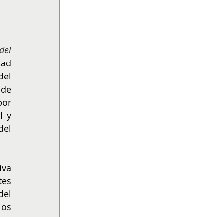
del 
ad 
el 
de 
or 
 y 
el 
va 
es 
el 
os 