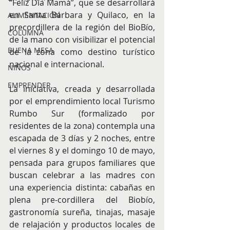
“Feliz Día Mamá”, que se desarrollará 
en Santa Bárbara y Quilaco, en la 
ALIMENTACIÓN
precordillera de la región del BioBío, 
COLUMNA
de la mano con visibilizar el potencial 
BUENA MESA
de la zona como destino turístico 
nacional e internacional.
NIÑOS
EMPRENDER
La iniciativa, creada y desarrollada 
por el emprendimiento local Turismo 
Rumbo Sur (formalizado por 
residentes de la zona) contempla una 
escapada de 3 días y 2 noches, entre 
el viernes 8 y el domingo 10 de mayo, 
pensada para grupos familiares que 
buscan celebrar a las madres con 
una experiencia distinta: cabañas en 
plena pre-cordillera del Biobío, 
gastronomía sureña, tinajas, masaje 
de relajación y productos locales de 