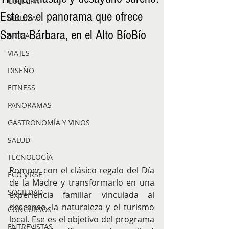
CULTURA
Este es el panorama que ofrece
BELLEZA
Santa Bárbara, en el Alto BíoBío
MODA
VIAJES
DISEÑO
FITNESS
PANORAMAS
GASTRONOMÍA Y VINOS
SALUD
TECNOLOGÍA
Romper con el clásico regalo del Día 
ECO y RSE
de la Madre y transformarlo en una 
SOCIEDAD
experiencia familiar vinculada al 
descanso, la naturaleza y el turismo 
CONCURSOS
local. Ese es el objetivo del programa 
ENTREVISTAS