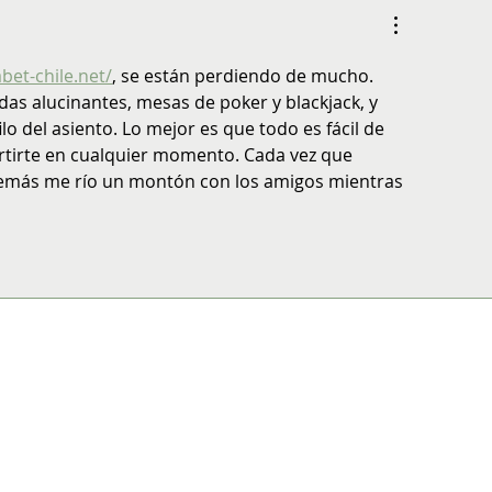
timismo y con la mirada puesta en
futuro
abet-chile.net/
, se están perdiendo de mucho. 
as alucinantes, mesas de poker y blackjack, y 
o del asiento. Lo mejor es que todo es fácil de 
ertirte en cualquier momento. Cada vez que 
además me río un montón con los amigos mientras 