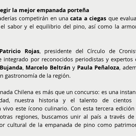
legir la mejor empanada porteña
derías competirán en una 
cata a ciegas
 que evaluar
el sabor y el equilibrio del pino, así como la armon
Patricio Rojas
, presidente del Círculo de Cronist
 integrado por reconocidos periodistas y expertos d
 Bujanda
, 
Marcelo Beltrán
 y 
Paula Peñaloza
, adem
n gastronomía de la región.
ada Chilena es más que un concurso: es una instanc
idad, nuestra historia y el talento de cientos 
vo este ícono culinario. Con esta tercera edición 
otras regiones, buscamos unir al país a través de 
lor cultural de la empanada de pino como patrimon