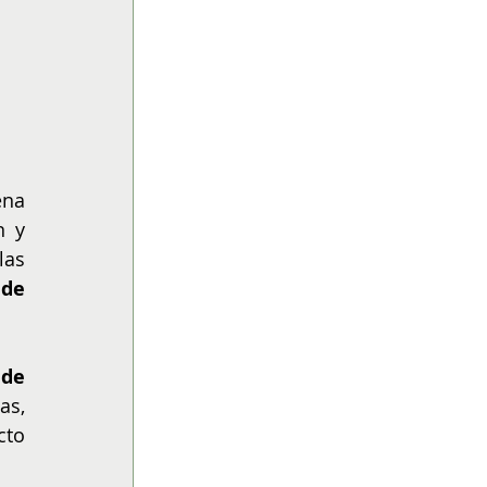
na 
 y 
, desde las 
de 
de 
s, 
to 