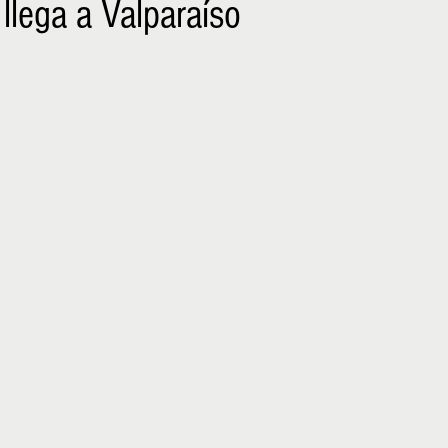
llega a Valparaíso
NIÑOS
EMPRENDER