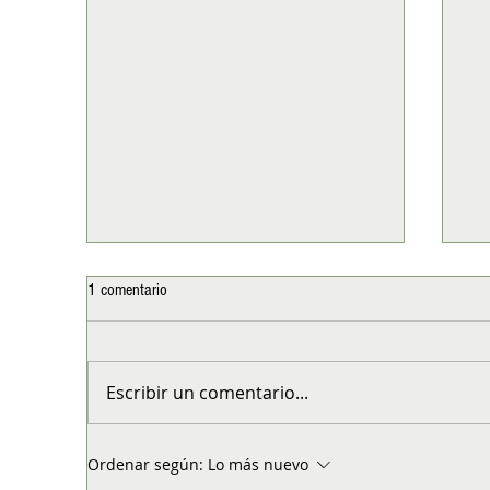
1 comentario
Escribir un comentario...
Ilwén Sabores del Campo: el
Te
Ordenar según:
Lo más nuevo
emprendimiento que convirtió la
ope