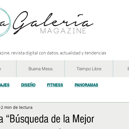
zine, revista digital con datos, actualidad y tendencias
n
Buena Mesa
Tiempo Libre
IAJES
DISEÑO
FITNESS
PANORAMAS
2 min de lectura
OGÍA
ECO y RSE
SOCIEDAD
CONCURSOS
ENTR
la “Búsqueda de la Mejor