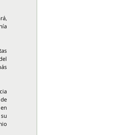
á, 
ía 
as 
el 
ás 
ia 
de 
en 
su 
io 