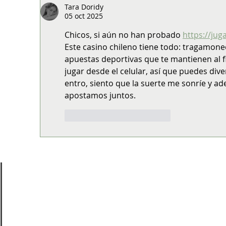
gastronomía mapuche en un atractivo
op
Tara Doridy
05 oct 2025
turístico del Biobío
el 
Chicos, si aún no han probado 
https://jug
Este casino chileno tiene todo: tragamoned
apuestas deportivas que te mantienen al fil
jugar desde el celular, así que puedes div
entro, siento que la suerte me sonríe y 
apostamos juntos.
Me gusta
Reaccionar