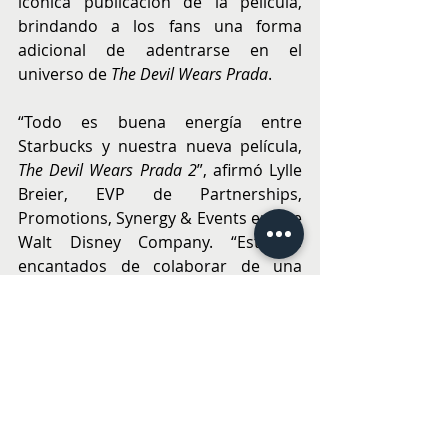
icónica publicación de la película, 
brindando a los fans una forma 
adicional de adentrarse en el 
universo de 
The Devil Wears Prada
.
“Todo es buena energía entre 
Starbucks y nuestra nueva película, 
The Devil Wears Prada 2
”, afirmó Lylle 
Breier, EVP de Partnerships, 
Promotions, Synergy & Events en The 
Walt Disney Company. “Estamos 
encantados de colaborar de una 
manera tan potente con Starbucks 
en un programa global audaz, 
inteligente y temático, diseñado para 
sorprender a fans en todo el 
mundo.”Las bebidas estarán 
disponibles por tiempo limitado en 
tiendas Starbucks participantes 