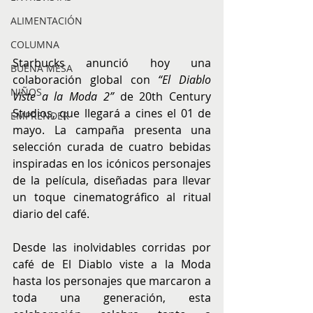
ALIMENTACIÓN
COLUMNA
Starbucks anunció hoy una 
BUENA MESA
colaboración global con 
“El Diablo 
NIÑOS
Viste a la Moda 2”
 de 20th Century 
Studios, que llegará a cines el 01 de 
EMPRENDER
mayo. La campaña presenta una 
selección curada de cuatro bebidas 
inspiradas en los icónicos personajes 
de la película, diseñadas para llevar 
un toque cinematográfico al ritual 
diario del café.
Desde las inolvidables corridas por 
café de El Diablo viste a la Moda 
hasta los personajes que marcaron a 
toda una generación, esta 