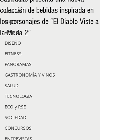
CULTURA
colección de bebidas inspirada en
BELLEZA
los personajes de “El Diablo Viste a
MODA
la Moda 2”
VIAJES
DISEÑO
FITNESS
PANORAMAS
GASTRONOMÍA Y VINOS
SALUD
TECNOLOGÍA
ECO y RSE
SOCIEDAD
CONCURSOS
ENTREVISTAS