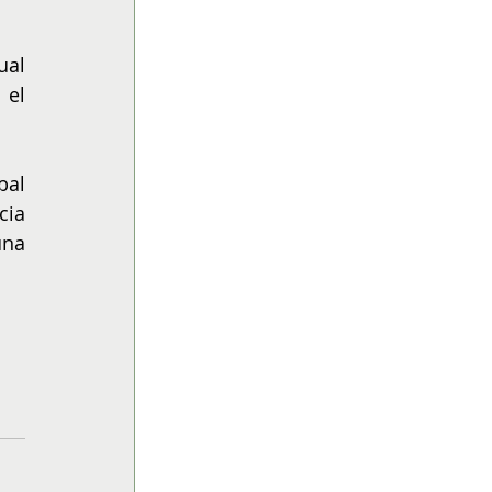
al 
el 
al 
ia 
na 
 