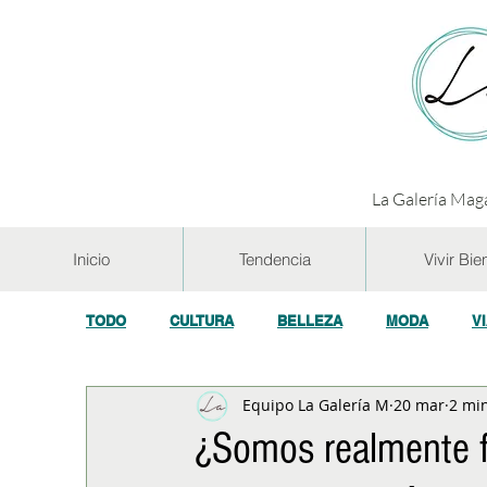
La Galería Maga
Inicio
Tendencia
Vivir Bie
TODO
CULTURA
BELLEZA
MODA
V
Equipo La Galería M
20 mar
2 min
GASTRONOMÍA Y VINOS
SALUD
TECNOL
¿Somos realmente f