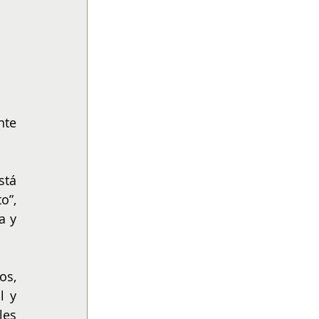
te 
tá 
”, 
 y 
s, 
 y 
es 