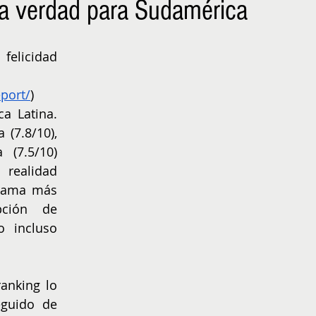
a verdad para Sudamérica
NIÑOS
EMPRENDER
felicidad 
port/
) 
a Latina. 
(7.8/10), 
 (7.5/10) 
ealidad 
rama más 
ción de 
 incluso 
anking lo 
guido de 