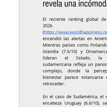
revela una incómod
ALIMENTACIÓN
COLUMNA
BUENA MESA
El reciente ranking global de 
2026 
(
https://www.worldhappiness.re
encendió las alertas en Améric
Mientras países como Finlandia 
Islandia (7.5/10) y Dinamarca
lideran el listado, la r
sudamericana refleja un pano
complejo, donde la percep
bienestar parece estancarse o
retroceder.
En el caso de Sudamérica, el r
encabeza Uruguay (6.6/10), se