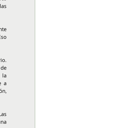
as 
te 
so 
o. 
de 
la 
 a 
n, 
as 
na 