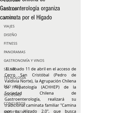
CULTURA
Gastroenterología organiza
BELLEZA
caminata por el Hígado
MODA
VIAJES
DISEÑO
FITNESS
PANORAMAS
GASTRONOMÍA Y VINOS
 El sábado 11 de abril en el acceso de 
SALUD
Cerro San Cristóbal (Pedro de 
TECNOLOGÍA
Valdivia Norte), la Agrupación Chilena 
ECO y RSE
de Hepatología (ACHHEP) de la 
Sociedad Chilena de 
SOCIEDAD
Gastroenterología, realizará su 
CONCURSOS
tradicional caminata familiar "Camina 
por tu Hígado 2.0", que busca 
ENTREVISTAS