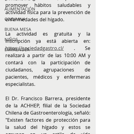
promover hábitos saludables y 
ALIMENTACIÓN
actividad física para la prevención de 
enfermedades del hígado.
COLUMNA
BUENA MESA
La actividad es gratuita y la 
NIÑOS
inscripción ya está abierta en: 
https://sociedadgastro.cl/
 . Se 
EMPRENDER
realizará a partir de las 10:00 AM y 
contará con la participación de 
ciudadanos, agrupaciones de 
pacientes, médicos y enfermeras 
especialistas.
El Dr. Francisco Barrera, presidente 
de la ACHHEP, filial de la Sociedad 
Chilena de Gastroenterología, señaló: 
"Existen factores de protección para 
la salud del hígado y estos se 