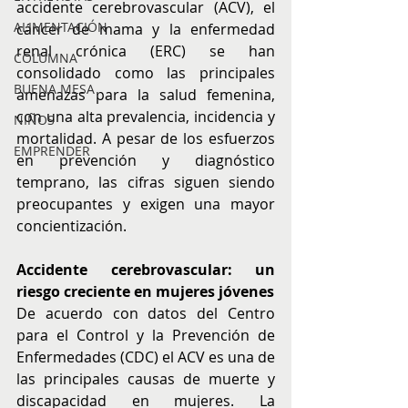
accidente cerebrovascular (ACV), el 
ALIMENTACIÓN
cáncer de mama y la enfermedad 
renal crónica (ERC) se han 
COLUMNA
consolidado como las principales 
BUENA MESA
amenazas para la salud femenina, 
con una alta prevalencia, incidencia y 
NIÑOS
mortalidad. A pesar de los esfuerzos 
EMPRENDER
en prevención y diagnóstico 
temprano, las cifras siguen siendo 
preocupantes y exigen una mayor 
concientización.
Accidente cerebrovascular: un 
riesgo creciente en mujeres jóvenes
De acuerdo con datos del Centro 
para el Control y la Prevención de 
Enfermedades (CDC) el ACV es una de 
las principales causas de muerte y 
discapacidad en mujeres. La 