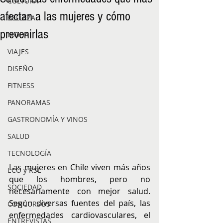
CULTURA
afectan a las mujeres y cómo
BELLEZA
prevenirlas
MODA
VIAJES
DISEÑO
FITNESS
PANORAMAS
GASTRONOMÍA Y VINOS
SALUD
TECNOLOGÍA
Las mujeres en Chile viven más años 
ECO y RSE
que los hombres, pero no 
SOCIEDAD
necesariamente con mejor salud. 
Según diversas fuentes del país, las 
CONCURSOS
enfermedades cardiovasculares, el 
ENTREVISTAS