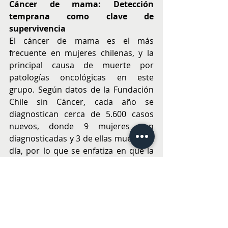
Cáncer de mama: Detección 
temprana como clave de 
supervivencia
El cáncer de mama es el más 
frecuente en mujeres chilenas, y la 
principal causa de muerte por 
patologías oncológicas en este 
grupo. Según datos de la Fundación 
Chile sin Cáncer, cada año se 
diagnostican cerca de 5.600 casos 
nuevos, donde 9 mujeres son 
diagnosticadas y 3 de ellas mueren al 
día, por lo que se enfatiza en que la 
detección temprana sigue siendo la 
mejor herramienta, recomendando 
realizarse una mamografía anual a 
partir de los 40 años.
Algunas maneras de prevenir su 