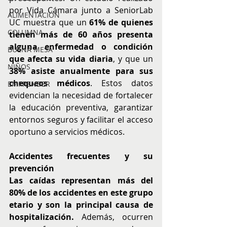
por Vida Cámara junto a SeniorLab 
ALIMENTACIÓN
UC muestra que un 
61% de quienes 
COLUMNA
tienen más de 60 años presenta 
alguna enfermedad o condición 
BUENA MESA
que afecta su vida diaria
, y que un 
NIÑOS
38% asiste anualmente para sus 
chequeos médicos
. Estos datos 
EMPRENDER
evidencian la necesidad de fortalecer 
la educación preventiva, garantizar 
entornos seguros y facilitar el acceso 
oportuno a servicios médicos.
Accidentes frecuentes y su 
prevención
Las caídas representan más del 
80% de los accidentes en este grupo 
etario y son la principal causa de 
hospitalización.
 Además, ocurren 