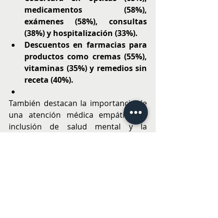
medicamentos (58%), 
exámenes (58%), consultas 
(38%) y hospitalización (33%).
Descuentos en farmacias para 
productos como cremas (55%), 
vitaminas (35%) y remedios sin 
receta (40%).
También destacan la importancia de 
una atención médica empática, la 
inclusión de salud mental y la 
facilidad para usar tecnologías.
Protección frente a los riesgos más 
comunes
Considerando dichos datos y el 
contexto social actual, ya comienza a 
aparecer una oferta de protección de 