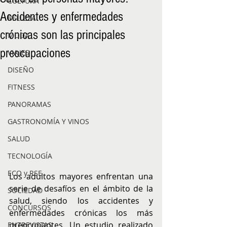
CULTURA
Accidentes y enfermedades
BELLEZA
crónicas son las principales
MODA
preocupaciones
VIAJES
DISEÑO
FITNESS
PANORAMAS
GASTRONOMÍA Y VINOS
SALUD
TECNOLOGÍA
ECO y RSE
Los adultos mayores enfrentan una 
serie de desafíos en el ámbito de la 
SOCIEDAD
salud, siendo los accidentes y 
CONCURSOS
enfermedades crónicas los más 
preocupantes. Un estudio realizado 
ENTREVISTAS