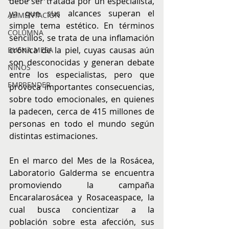
debe ser tratada por un especialista, 
ya que sus alcances superan el 
ALIMENTACIÓN
simple tema estético. En términos 
COLUMNA
sencillos, se trata de una inflamación 
crónica de la piel, cuyas causas aún 
BUENA MESA
son desconocidas y generan debate 
NIÑOS
entre los especialistas, pero que 
EMPRENDER
provoca importantes consecuencias, 
sobre todo emocionales, en quienes 
la padecen, cerca de 415 millones de 
personas en todo el mundo según 
distintas estimaciones.
En el marco del Mes de la Rosácea, 
Laboratorio Galderma se encuentra 
promoviendo la campaña 
Encaralarosácea y Rosaceaspace, la 
cual busca concientizar a la 
población sobre esta afección, sus 