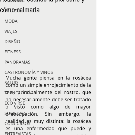
CULTURA
cómo calmarla
BELLEZA
MODA
VIAJES
DISEÑO
FITNESS
PANORAMAS
GASTRONOMÍA Y VINOS
Mucha gente piensa en la rosácea 
SALUD
como un simple enrojecimiento de la 
piel, principalmente del rostro, que 
TECNOLOGÍA
no necesariamente debe ser tratado 
ECO y RSE
o visto como algo de mayor 
SOCIEDAD
preocupación. Sin embargo, la 
realidad es muy distinta: la rosácea 
CONCURSOS
es una enfermedad que puede y 
ENTREVISTAS