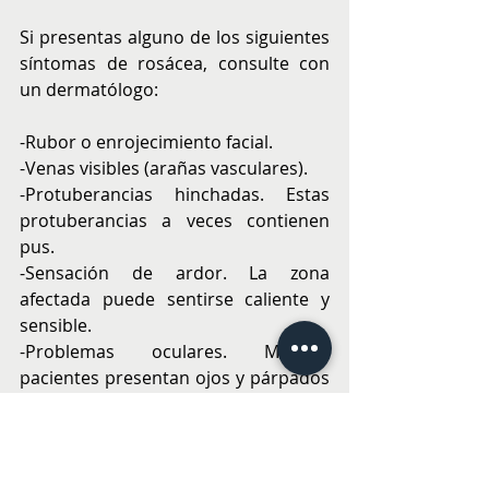
Si presentas alguno de los siguientes 
síntomas de rosácea, consulte con 
un dermatólogo:
-Rubor o enrojecimiento facial.
-Venas visibles (arañas vasculares).
-Protuberancias hinchadas. Estas 
protuberancias a veces contienen 
pus.
-Sensación de ardor. La zona 
afectada puede sentirse caliente y 
sensible.
-Problemas oculares. Muchos 
pacientes presentan ojos y párpados 
secos, irritados e hinchados, lo que 
se conoce como rosácea ocular.
-Nariz agrandada. La rosácea puede 
engrosar la piel de la nariz, y hacer 