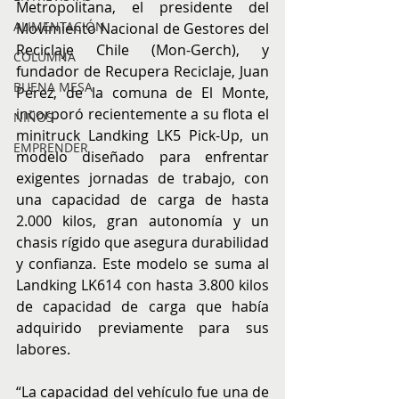
Metropolitana, el presidente del 
ALIMENTACIÓN
Movimiento Nacional de Gestores del 
Reciclaje Chile (Mon-Gerch), y 
COLUMNA
fundador de Recupera Reciclaje, Juan 
BUENA MESA
Pérez, de la comuna de El Monte, 
incorporó recientemente a su flota el 
NIÑOS
minitruck Landking LK5 Pick-Up, un 
EMPRENDER
modelo diseñado para enfrentar 
exigentes jornadas de trabajo, con 
una capacidad de carga de hasta 
2.000 kilos, gran autonomía y un 
chasis rígido que asegura durabilidad 
y confianza. Este modelo se suma al 
Landking LK614 con hasta 3.800 kilos 
de capacidad de carga que había 
adquirido previamente para sus 
labores.
“La capacidad del vehículo fue una de 