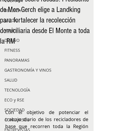
CULTURA
de Mon-Gerch elige a Landking
BELLEZA
para fortalecer la recolección
MODA
domiciliaria desde El Monte a toda
VIAJES
la RM
DISEÑO
FITNESS
PANORAMAS
GASTRONOMÍA Y VINOS
SALUD
TECNOLOGÍA
ECO y RSE
SOCIEDAD
Con el objetivo de potenciar el 
trabajo diario de los recicladores de 
CONCURSOS
base que recorren toda la Región 
ENTREVISTAS