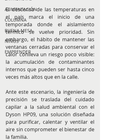
El descenso de las temperaturas en 
ALIMENTACIÓN
el país marca el inicio de una 
COLUMNA
temporada donde el aislamiento 
BUENA MESA
térmico se vuelve prioridad. Sin 
embargo, el hábito de mantener las 
NIÑOS
ventanas cerradas para conservar el 
EMPRENDER
calor conlleva un riesgo poco visible: 
la acumulación de contaminantes 
internos que pueden ser hasta cinco 
veces más altos que en la calle. ​ ​
Ante este escenario, la ingeniería de 
precisión se traslada del cuidado 
capilar a la salud ambiental con el 
Dyson HP09, una solución diseñada 
para purificar, calentar y ventilar el 
aire sin comprometer el bienestar de 
la familia. ​ ​