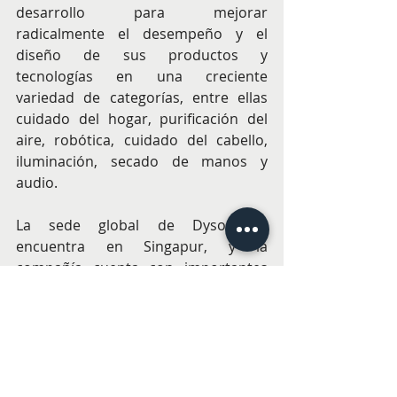
desarrollo para mejorar 
radicalmente el desempeño y el 
diseño de sus productos y 
tecnologías en una creciente 
variedad de categorías, entre ellas 
cuidado del hogar, purificación del 
aire, robótica, cuidado del cabello, 
iluminación, secado de manos y 
audio.
La sede global de Dyson se 
encuentra en Singapur, y la 
compañía cuenta con importantes 
campus tecnológicos en Singapur, el 
Reino Unido, Malasia y Filipinas.
Su equipo global de ingenieros, 
científicos y desarrolladores de 
software trabaja en el desarrollo de 