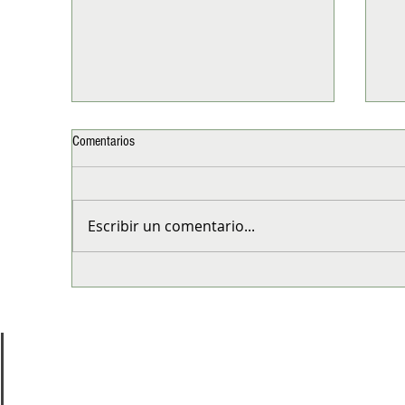
Comentarios
Escribir un comentario...
5 decisiones que marcan la diferencia
Esp
en tu bienestar
Chi
di