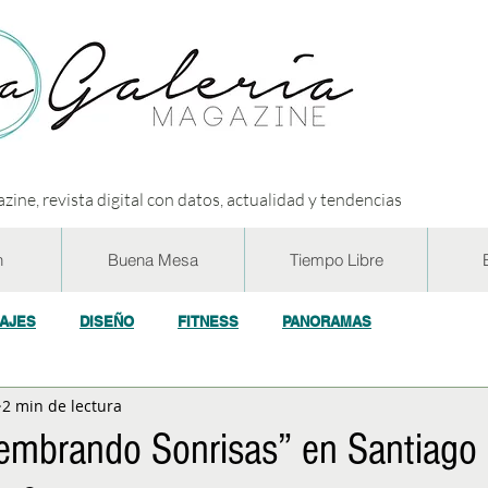
zine, revista digital con datos, actualidad y tendencias
n
Buena Mesa
Tiempo Libre
IAJES
DISEÑO
FITNESS
PANORAMAS
2 min de lectura
OGÍA
ECO y RSE
SOCIEDAD
CONCURSOS
ENTR
embrando Sonrisas” en Santiago