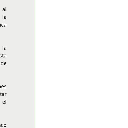
al 
la 
ca 
 la 
ta 
de 
es 
ar 
el 
co 