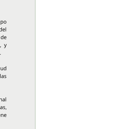
po 
el 
de 
 y 
.
ud 
as 
al 
s, 
ne 