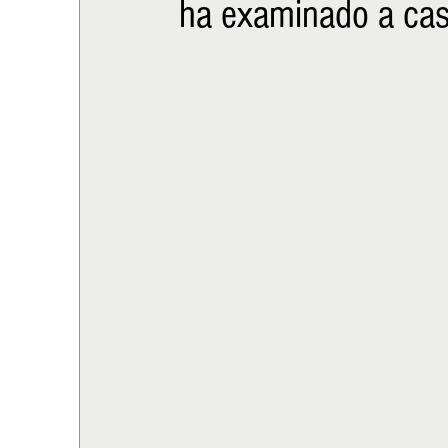
ha examinado a cas
ALIMENTACIÓN
COLUMNA
BUENA MESA