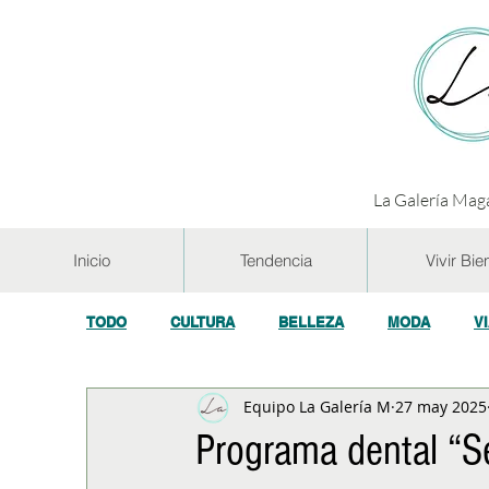
La Galería Maga
Inicio
Tendencia
Vivir Bie
TODO
CULTURA
BELLEZA
MODA
V
Equipo La Galería M
27 may 2025
GASTRONOMÍA Y VINOS
SALUD
TECNOL
Programa dental “S