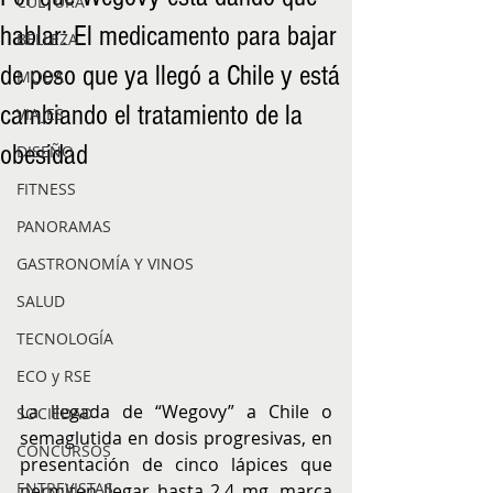
CULTURA
hablar: El medicamento para bajar
BELLEZA
de peso que ya llegó a Chile y está
MODA
cambiando el tratamiento de la
VIAJES
obesidad
DISEÑO
FITNESS
PANORAMAS
GASTRONOMÍA Y VINOS
SALUD
TECNOLOGÍA
ECO y RSE
La llegada de “Wegovy” a Chile o 
SOCIEDAD
semaglutida en dosis progresivas, en 
CONCURSOS
presentación de cinco lápices que 
ENTREVISTAS
permiten llegar hasta 2,4 mg, marca 