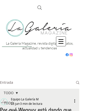
La Galería Magazine, revista digital con datos,
actualidad y tendencias
Entrada
TODO
Equipo La Galería M
TODO
23 jun
3 min de lectura
Por qué Wegovy está dando que