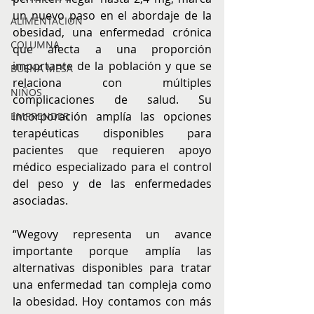
un nuevo paso en el abordaje de la 
ALIMENTACIÓN
obesidad, una enfermedad crónica 
COLUMNA
que afecta a una proporción 
importante de la población y que se 
BUENA MESA
relaciona con múltiples 
NIÑOS
complicaciones de salud. Su 
incorporación amplía las opciones 
EMPRENDER
terapéuticas disponibles para 
pacientes que requieren apoyo 
médico especializado para el control 
del peso y de las enfermedades 
asociadas.
“Wegovy representa un avance 
importante porque amplía las 
alternativas disponibles para tratar 
una enfermedad tan compleja como 
la obesidad. Hoy contamos con más 