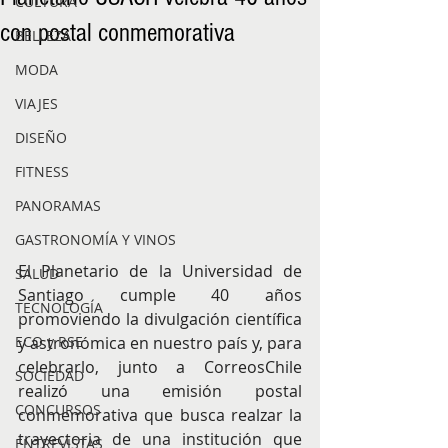
CULTURA
con postal conmemorativa
BELLEZA
MODA
VIAJES
DISEÑO
FITNESS
PANORAMAS
GASTRONOMÍA Y VINOS
El Planetario de la Universidad de 
SALUD
Santiago cumple 40 años 
TECNOLOGÍA
promoviendo la divulgación científica 
y astronómica en nuestro país y, para 
ECO y RSE
celebrarlo, junto a CorreosChile 
SOCIEDAD
realizó una emisión postal 
CONCURSOS
conmemorativa que busca realzar la 
trayectoria de una institución que 
ENTREVISTAS