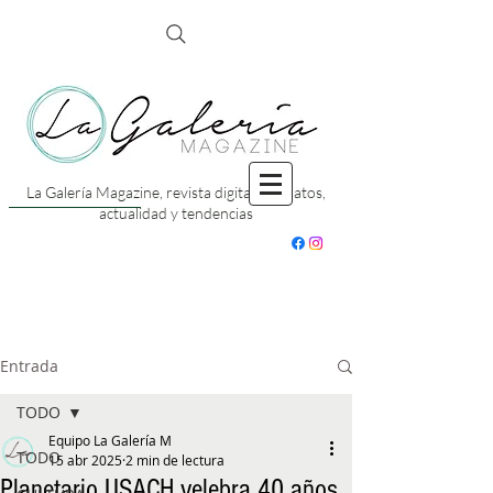
La Galería Magazine, revista digital con datos,
actualidad y tendencias
Entrada
TODO
Equipo La Galería M
TODO
15 abr 2025
2 min de lectura
Planetario USACH velebra 40 años