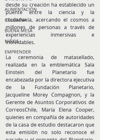
desde su creación ha establecido un 
ALIMENTACIÓN
puente entre la ciencia y la 
ciudadanía, acercando el cosmos a 
COLUMNA
millones de personas a través de 
BUENA MESA
experiencias inmersivas e 
NIÑOS
inolvidables.
EMPRENDER
La ceremonia de matasellado, 
realizada en la emblemática Sala 
Einstein del Planetario fue 
encabezada por la directora ejecutiva 
de la Fundación Planetario, 
Jacqueline Morey Compagnon, y la 
Gerente de Asuntos Corporativos de 
CorreosChile, María Elena Cooper, 
quienes en compañía de autoridades 
de la casa de estudio destacaron que 
esta emisión no solo reconoce el 
pasado y el presente del Planetario, 