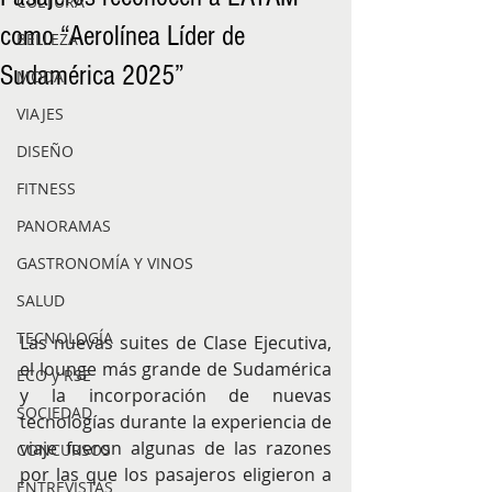
CULTURA
como “Aerolínea Líder de
BELLEZA
Sudamérica 2025”
MODA
VIAJES
DISEÑO
FITNESS
PANORAMAS
GASTRONOMÍA Y VINOS
SALUD
TECNOLOGÍA
Las nuevas suites de Clase Ejecutiva, 
el lounge más grande de Sudamérica 
ECO y RSE
y la incorporación de nuevas 
SOCIEDAD
tecnologías durante la experiencia de 
viaje fueron algunas de las razones 
CONCURSOS
por las que los pasajeros eligieron a 
ENTREVISTAS