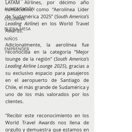
LATAM Airlines, por décimo año 
ALIMENTACIÓN
consecutivo, como “Aerolínea Líder 
de Sudamérica 2025” (
South America’s 
COLUMNA
Leading Airline
) en los World Travel 
BUENA MESA
Awards.
NIÑOS
Adicionalmente, la aerolínea fue 
EMPRENDER
reconocida en la categoría “Mejor 
lounge de la región” (
South America's 
Leading Airline Lounge 2025
), gracias a 
su exclusivo espacio para pasajeros 
en el aeropuerto de Santiago de 
Chile, el más grande de Sudamérica y 
uno de los más valorados por los 
clientes.
"Recibir este reconocimiento en los 
World Travel Awards nos llena de 
orgullo y demuestra que estamos en 