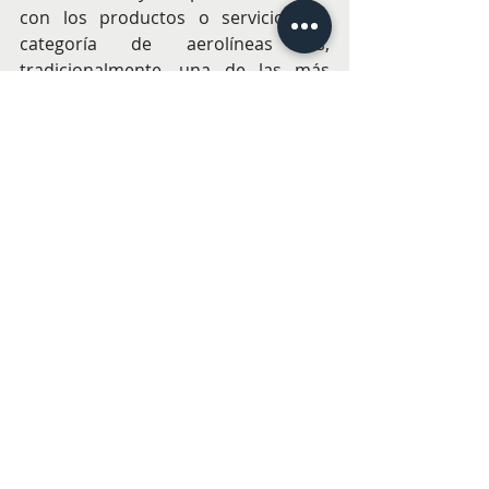
con los productos o servicios. La 
categoría de aerolíneas es, 
tradicionalmente, una de las más 
competitivas y participativas del 
certamen.
Estos reconocimientos se suman a 
otros obtenidos por LATAM durante 
2025, como la máxima calificación de 
"
Five-Star Global Airline" en los 
premios APEX, por cuarto año 
consecutivo; el galardón a la "Mejor 
aerolínea de Sudamérica" en los 
World Airline Awards de Skytrax; y 
cuatro distinciones internacionales 
en los Pax International Readership 
Awards, que reconocen la excelencia 
en la experiencia de viaje.