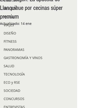
CULTURA
Llanquihue por cecinas súper
BELLEZA
premium
MODA
Actualizado:
14 ene
VIAJES
DISEÑO
FITNESS
PANORAMAS
GASTRONOMÍA Y VINOS
SALUD
TECNOLOGÍA
ECO y RSE
SOCIEDAD
CONCURSOS
ENTREVISTAS