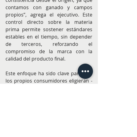
consistencia desde el origen, ya que 
contamos con ganado y campos 
propios”, agrega el ejecutivo. Este 
control directo sobre la materia 
prima permite sostener estándares 
estables en el tiempo, sin depender 
de terceros, reforzando el 
compromiso de la marca con la 
calidad del producto final.
Este enfoque ha sido clave para que 
los propios consumidores eligieran -
hace pocas semanas- a la Salchicha 
Origen como Producto del Año en la 
categoría salchichas. El 
reconocimiento Product Of The Year 
(POY) es un premio global basado en 
la votación directa de los 
consumidores, creado Francia en 