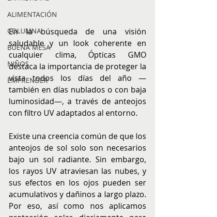
ALIMENTACIÓN
COLUMNA
En la búsqueda de una visión 
saludable y un look coherente en 
BUENA MESA
cualquier clima, Ópticas GMO 
NIÑOS
destaca la importancia de proteger la 
vista todos los días del año —
EMPRENDER
también en días nublados o con baja 
luminosidad—, a través de anteojos 
con filtro UV adaptados al entorno.
Existe una creencia común de que los 
anteojos de sol solo son necesarios 
bajo un sol radiante. Sin embargo, 
los rayos UV atraviesan las nubes, y 
sus efectos en los ojos pueden ser 
acumulativos y dañinos a largo plazo. 
Por eso, así como nos aplicamos 