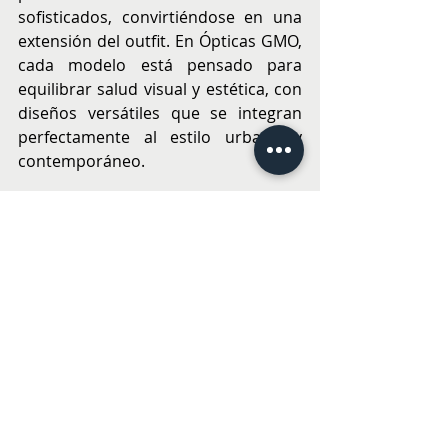
sofisticados, convirtiéndose en una 
extensión del outfit. En Ópticas GMO, 
cada modelo está pensado para 
equilibrar salud visual y estética, con 
diseños versátiles que se integran 
perfectamente al estilo urbano y 
contemporáneo.
Ópticas GMO invita a utilizar anteojos 
con filtro UV como un hábito 
cotidiano, más allá de la época del 
año. Con opciones para cada clima, 
cada rostro y cada estilo, la 
protección se vuelve parte del look y 
de la rutina diaria de bienestar.
Visita las tiendas a lo largo del país o 
gmo.cl
 y encuentra el modelo ideal.