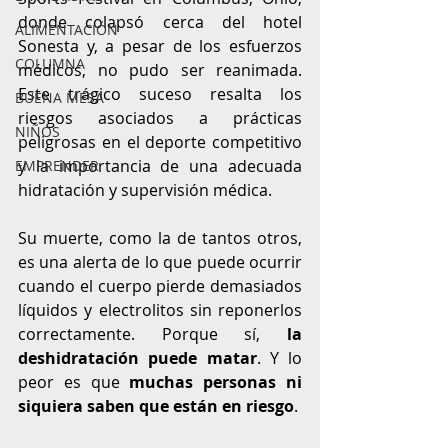
donde colapsó cerca del hotel 
ALIMENTACIÓN
Sonesta y, a pesar de los esfuerzos 
COLUMNA
médicos, no pudo ser reanimada. 
Este trágico suceso resalta los 
BUENA MESA
riesgos asociados a prácticas 
NIÑOS
peligrosas en el deporte competitivo 
y la importancia de una adecuada 
EMPRENDER
hidratación y supervisión médica.
Su muerte, como la de tantos otros, 
es una alerta de lo que puede ocurrir 
cuando el cuerpo pierde demasiados 
líquidos y electrolitos sin reponerlos 
correctamente. Porque sí, 
la 
deshidratación puede matar
. Y lo 
peor es que 
muchas personas ni 
siquiera saben que están en riesgo
.