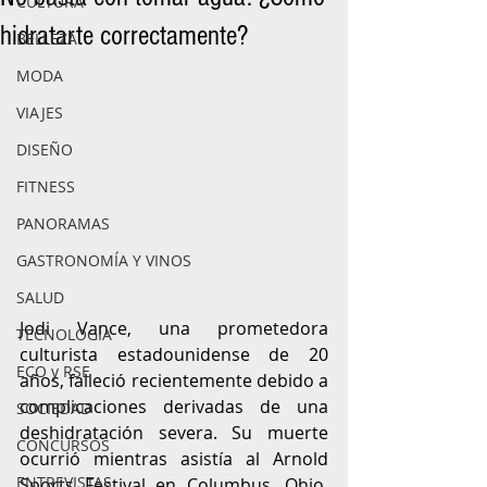
CULTURA
hidratarte correctamente?
BELLEZA
MODA
VIAJES
DISEÑO
FITNESS
PANORAMAS
GASTRONOMÍA Y VINOS
SALUD
Jodi Vance, una prometedora 
TECNOLOGÍA
culturista estadounidense de 20 
ECO y RSE
años, falleció recientemente debido a 
complicaciones derivadas de una 
SOCIEDAD
deshidratación severa. Su muerte 
CONCURSOS
ocurrió mientras asistía al Arnold 
ENTREVISTAS
Sports Festival en Columbus, Ohio, 