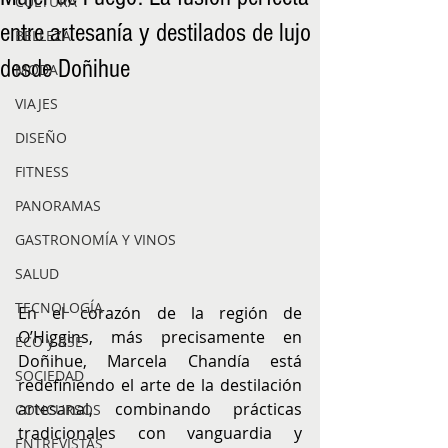
CULTURA
entre artesanía y destilados de lujo
BELLEZA
desde Doñihue
MODA
VIAJES
DISEÑO
FITNESS
PANORAMAS
GASTRONOMÍA Y VINOS
SALUD
TECNOLOGÍA
En el corazón de la región de 
O’Higgins, más precisamente en 
ECO y RSE
Doñihue, Marcela Chandía está 
SOCIEDAD
redefiniendo el arte de la destilación 
artesanal, combinando prácticas 
CONCURSOS
tradicionales con vanguardia y 
ENTREVISTAS