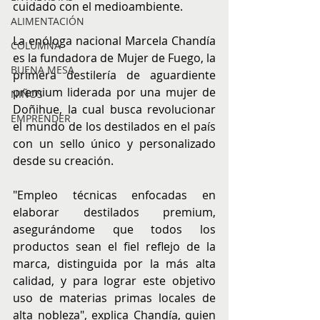
cuidado con el medioambiente.
ALIMENTACIÓN
La enóloga nacional Marcela Chandía 
COLUMNA
es la fundadora de Mujer de Fuego, la 
BUENA MESA
primera destilería de aguardiente 
premium liderada por una mujer de 
NIÑOS
Doñihue, la cual busca revolucionar 
EMPRENDER
el mundo de los destilados en el país 
con un sello único y personalizado 
desde su creación.
"Empleo técnicas enfocadas en 
elaborar destilados premium, 
asegurándome que todos los 
productos sean el fiel reflejo de la 
marca, distinguida por la más alta 
calidad, y para lograr este objetivo 
uso de materias primas locales de 
alta nobleza", explica Chandía, quien 