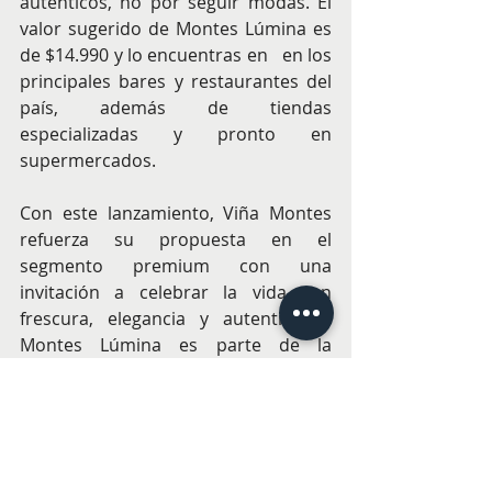
auténticos, no por seguir modas. El 
valor sugerido de Montes Lúmina es 
de $14.990 y lo encuentras en   en los 
principales bares y restaurantes del 
país, además de tiendas 
especializadas y pronto en 
supermercados.
Con este lanzamiento, Viña Montes 
refuerza su propuesta en el 
segmento premium con una 
invitación a celebrar la vida con 
frescura, elegancia y autenticidad. 
Montes Lúmina es parte de la 
estrategia de Viña Montes por 
acercarse, siempre desde lo 
premium, a un público más joven 
que busca experiencias auténticas y 
con estilo.