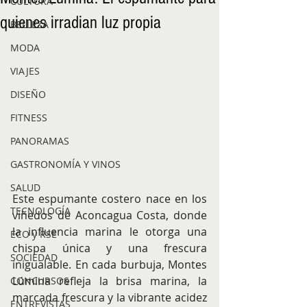
CULTURA
quienes irradian luz propia
BELLEZA
MODA
VIAJES
DISEÑO
FITNESS
PANORAMAS
GASTRONOMÍA Y VINOS
SALUD
Este espumante costero nace en los 
TECNOLOGÍA
viñedos de Aconcagua Costa, donde 
la influencia marina le otorga una 
ECO y RSE
chispa única y una frescura 
SOCIEDAD
inigualable. En cada burbuja, Montes 
Lúmina refleja la brisa marina, la 
CONCURSOS
marcada frescura y la vibrante acidez 
ENTREVISTAS