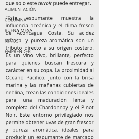
que solo este 
terroir
 puede entregar.
ALIMENTACIÓN
"Este espumante muestra la 
COLUMNA
influencia oceánica y el clima fresco 
BUENA MESA
de Aconcagua Costa. Su acidez 
natural y pureza aromática son un 
NIÑOS
tributo directo a su origen costero. 
EMPRENDER
Es un vino vivo, brillante, perfecto 
para quienes buscan frescura y 
carácter en su copa. La proximidad al 
Océano Pacífico, junto con la brisa 
marina y las mañanas cubiertas de 
neblina, crean las condiciones ideales 
para una maduración lenta y 
completa del Chardonnay y el Pinot 
Noir. Este entorno privilegiado nos 
permite obtener uvas de gran frescor 
y pureza aromática, ideales para 
producir un espumante de marcado 