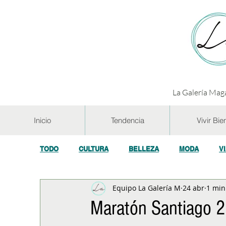
La Galería Maga
Inicio
Tendencia
Vivir Bie
TODO
CULTURA
BELLEZA
MODA
V
Equipo La Galería M
24 abr
1 min
GASTRONOMÍA Y VINOS
SALUD
TECNOL
Maratón Santiago 2