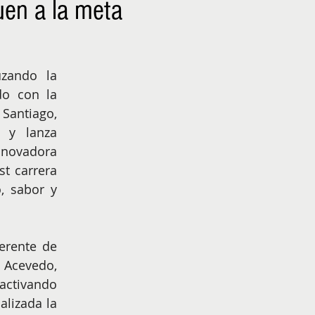
uen a la meta
NIÑOS
EMPRENDER
zando la 
o con la 
antiago, 
 y lanza 
novadora 
t carrera 
, sabor y 
erente de 
cevedo, 
activando 
lizada la 