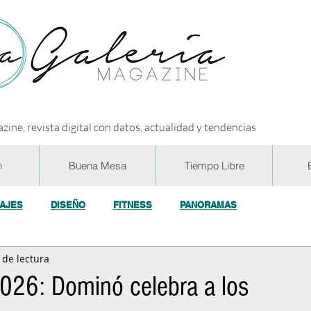
zine, revista digital con datos, actualidad y tendencias
n
Buena Mesa
Tiempo Libre
IAJES
DISEÑO
FITNESS
PANORAMAS
 de lectura
OGÍA
ECO y RSE
SOCIEDAD
CONCURSOS
ENTR
026: Dominó celebra a los