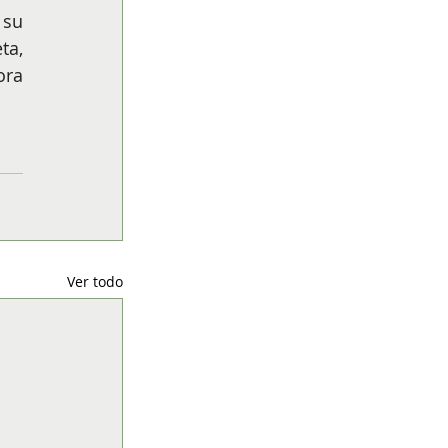
su 
a, 
ra 
Ver todo