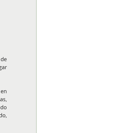
de 
ar 
en 
s, 
do 
o, 