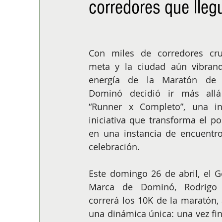
corredores que lleg
ALIMENTACIÓN
COLUMNA
BUENA MESA
Con miles de corredores cru
meta y la ciudad aún vibrand
energía de la Maratón de S
Dominó decidió ir más allá
“Runner x Completo”, una in
iniciativa que transforma el pos
en una instancia de encuentro
celebración.
Este domingo 26 de abril, el G
Marca de Dominó, Rodrigo A
correrá los 10K de la maratón, 
una dinámica única: una vez fina