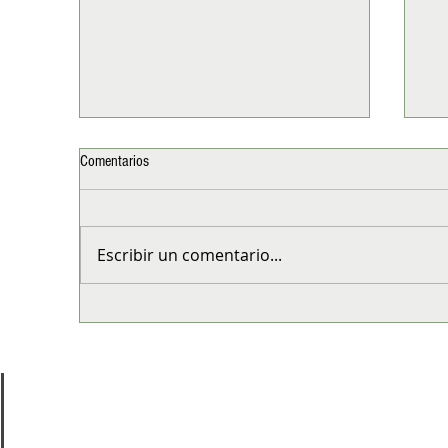
Comentarios
Escribir un comentario...
El Chai de Adagio Teas: Una forma
De 
natural de acompañar los días fríos
pr
Ve