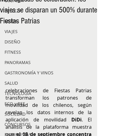
CULTURA
viajes se disparan un 500% durante
BELLEZA
Fiestas Patrias
MODA
VIAJES
DISEÑO
FITNESS
PANORAMAS
GASTRONOMÍA Y VINOS
SALUD
celebraciones de Fiestas Patrias 
TECNOLOGÍA
transforman los patrones de 
ECO y RSE
movilidad de los chilenos, según 
revelan los datos internos de la 
SOCIEDAD
aplicación de movilidad 
DiDi
. El 
CONCURSOS
análisis de la plataforma muestra 
que 
el 18 de septiembre concentra 
ENTREVISTAS