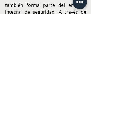
también forma parte del enfoque 
integral de seguridad. A través de 
LERT, un portal especializado, DiDi 
facilita el 
intercambio de 
información con organismos de 
seguridad,
 utilizando inteligencia 
artificial para apoyar investigaciones 
y contribuir al desarrollo de ciudades 
más seguras.
El impacto de estas medidas se 
refleja en cifras concretas: gracias a 
los esfuerzos por prevenir incidentes, 
y el desarrollo de sistemas de 
inteligencia artificial,
 el 99.9% de los 
viajes que se realizan con DiDi 
Express finalizan sin incidentes de 
seguridad. 
Esta estadística evidencia 