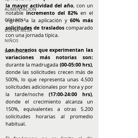
la mayor actividad del año
, con un 
ALIMENTACIÓN
notable 
incremento del 82% 
en el 
COLUMNA
ingreso a la aplicación y 
60% más 
solicitudes de traslados 
comparado 
BUENA MESA
con una jornada típica.
NIÑOS
Los horarios que experimentan las 
EMPRENDER
variaciones más notorias son: 
durante la madrugada 
(00-05:00 hrs)
, 
donde las solicitudes crecen más de 
500%, lo que representa unas 4.500 
solicitudes adicionales por hora y por 
la tarde/noche 
(17:00-24:00 hrs)
, 
donde el crecimiento alcanza un 
150%, equivalentes a otras 5.200 
solicitudes horarias al promedio 
habitual.