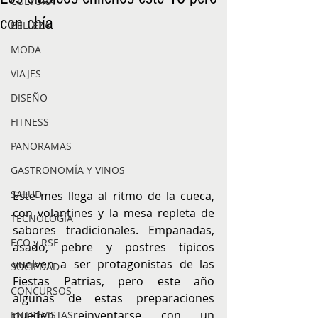
CULTURA
con chía
BELLEZA
MODA
VIAJES
DISEÑO
FITNESS
PANORAMAS
GASTRONOMÍA Y VINOS
SALUD
Este mes llega al ritmo de la cueca, 
con volantines y la mesa repleta de 
TECNOLOGÍA
sabores tradicionales. Empanadas, 
ECO y RSE
asado, pebre y postres típicos 
vuelven a ser protagonistas de las 
SOCIEDAD
Fiestas Patrias, pero este año 
CONCURSOS
algunas de estas preparaciones 
pueden reinventarse con un 
ENTREVISTAS