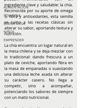
ingrediente clave y saludable: la chía. 
ALIMENTACIÓN
Reconocida por su aporte de omega 
COLUMNA
3, fibra y antioxidantes, esta semilla 
se suma a las recetas clásicas sin 
BUENA MESA
alterar su sabor, aportando textura y 
NIÑOS
nutrición.
EMPRENDER
La chía encuentra un lugar natural en 
la mesa chilena y se deja mezclar con 
lo tradicional: dando frescura a un 
plato de ceviche, aportando fibra en 
la masa de empanadas o suavizando 
una deliciosa leche asada sin alterar 
su carácter casero. No llega a 
competir, sino a acompañar, 
potenciando los sabores de siempre 
con un matiz nutricional.