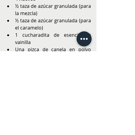
½ taza de azúcar granulada (para 
la mezcla)
½ taza de azúcar granulada (para 
el caramelo)
1 cucharadita de esencia de 
vainilla
Una pizca de canela en polvo 
(opcional)
Preparación
Precalentar el horno a 180 °C.
En una sartén, preparar el 
caramelo con ½ taza de azúcar 
granulada: calentar a fuego 
medio hasta que tome un color 
dorado. Verter inmediatamente 
en una fuente o en moldes 
individuales, cubriendo la base.