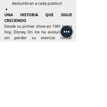
deslumbran a cada público!
UNA HISTORIA QUE SIGUE 
CRECIENDO
Desde su primer show en 1981 hasta 
hoy, Disney On Ice ha evolucionado 
sin perder su esencia: contar 
historias que tocan el corazón de 
grandes y chicos. Más que un 
espectáculo, es una experiencia 
familiar, una tradición compartida y 
una celebración de todo lo que 
amamos del universo Disney.
Porque detrás de cada salto, cada 
canción y cada sonrisa, hay un 
mundo entero trabajando para hacer 
que la magia suceda... una ciudad a la 
vez.