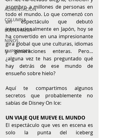
asombro a millones de personas en 
ALIMENTACIÓN
todo el mundo. Lo que comenzó con 
COLUMNA
un espectáculo que debutó 
internacionalmente en Japón, hoy se 
BUENA MESA
ha convertido en una impresionante 
NIÑOS
gira global que une culturas, idiomas 
y generaciones enteras. Pero... 
EMPRENDER
¿alguna vez te has preguntado qué 
hay detrás de ese mundo de 
ensueño sobre hielo?
Aquí te compartimos algunos 
secretos que probablemente no 
sabías de Disney On Ice:
UN VIAJE QUE MUEVE EL MUNDO
El espectáculo que ves en escena es 
solo la punta del iceberg 