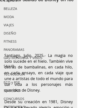
CULTURA
BELLEZA
MODA
VIAJES
DISEÑO
FITNESS
PANORAMAS
Santiago, Julio, 2025.- La magia no 
GASTRONOMÍA Y VINOS
solo sucede en el hielo. También vive 
SALUD
detrás de bambalinas, en cada hilo, 
en cada ensayo, en cada viaje que 
TECNOLOGÍA
une a artistas de todo el mundo para 
ECO y RSE
dar vida a los personajes más 
queridos de Disney.
SOCIEDAD
CONCURSOS
Desde su creación en 1981, Disney 
ENTREVISTAS
On Ice ha llevado alegría, emoción y 