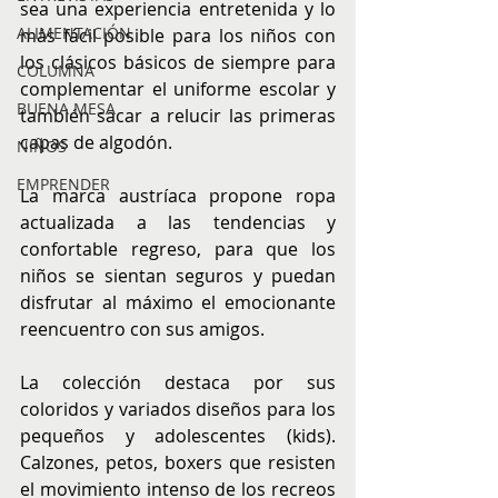
sea una experiencia entretenida y lo 
ALIMENTACIÓN
más fácil posible para los niños con 
los clásicos básicos de siempre para 
COLUMNA
complementar el uniforme escolar y 
BUENA MESA
también sacar a relucir las primeras 
capas de algodón.
NIÑOS
EMPRENDER
La marca austríaca propone ropa 
actualizada a las tendencias y 
confortable regreso, para que los 
niños se sientan seguros y puedan 
disfrutar al máximo el emocionante 
reencuentro con sus amigos.
La colección destaca por sus 
coloridos y variados diseños para los 
pequeños y adolescentes (kids). 
Calzones, petos, boxers que resisten 
el movimiento intenso de los recreos 