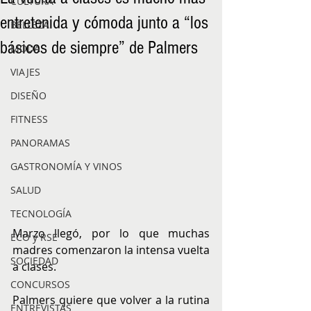
CULTURA
entretenida y cómoda junto a “los
BELLEZA
básicos de siempre” de Palmers
MODA
VIAJES
DISEÑO
FITNESS
PANORAMAS
GASTRONOMÍA Y VINOS
SALUD
TECNOLOGÍA
Marzo llegó, por lo que muchas 
ECO y RSE
madres comenzaron la intensa vuelta 
SOCIEDAD
a clases.
CONCURSOS
Palmers quiere que volver a la rutina 
ENTREVISTAS