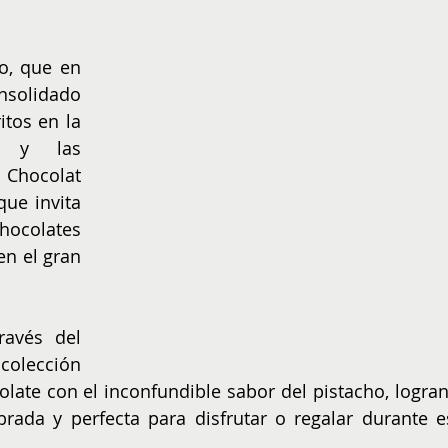
NIÑOS
EMPRENDER
o, que en 
solidado 
tos en la 
a y las 
Chocolat 
ue invita 
hocolates 
n el gran 
avés del 
olección 
late con el inconfundible sabor del pistacho, logran
brada y perfecta para disfrutar o regalar durante es