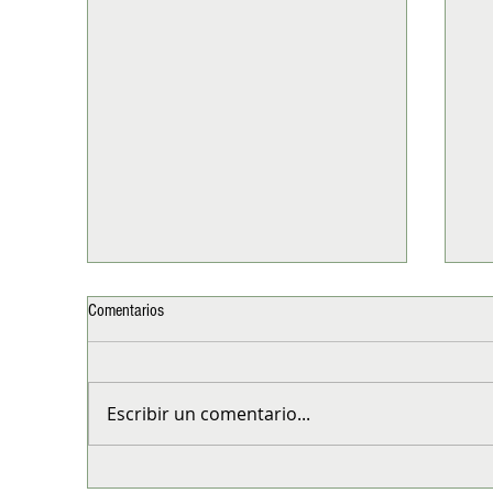
Comentarios
Escribir un comentario...
El Chai de Adagio Teas: Una forma
Nes