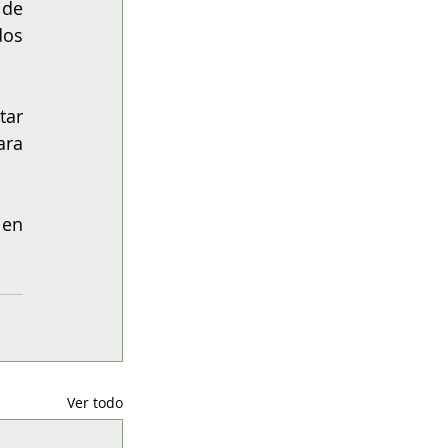
de 
os 
ar 
ra 
Esta edición se encuentra disponible en las tiendas La Fête a lo largo del país y en 
Ver todo