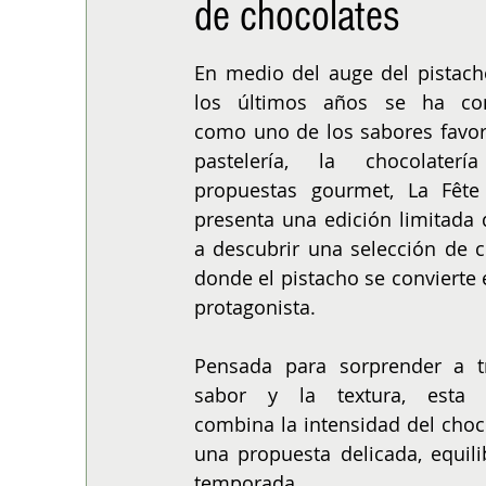
de chocolates
ALIMENTACIÓN
COLUMNA
BUENA MESA
En medio del auge del pistach
los últimos años se ha con
como uno de los sabores favori
pastelería, la chocolaterí
propuestas gourmet, La Fête 
presenta una edición limitada q
a descubrir una selección de c
donde el pistacho se convierte e
protagonista.
Pensada para sorprender a tr
sabor y la textura, esta c
combina la intensidad del choco
una propuesta delicada, equili
temporada.