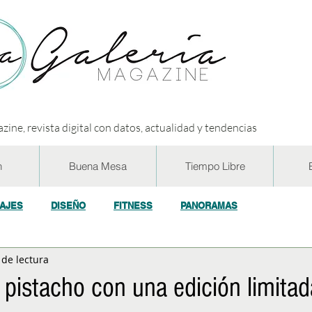
zine, revista digital con datos, actualidad y tendencias
n
Buena Mesa
Tiempo Libre
IAJES
DISEÑO
FITNESS
PANORAMAS
 de lectura
OGÍA
ECO y RSE
SOCIEDAD
CONCURSOS
ENTR
l pistacho con una edición limitad