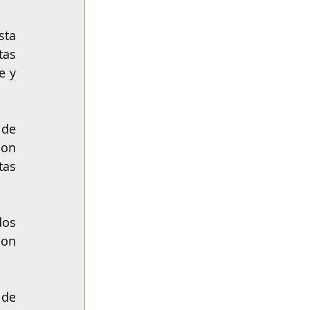
ta 
as 
 y 
de 
on 
as 
os 
on 
de 