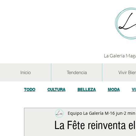
La Galería Maga
Inicio
Tendencia
Vivir Bie
TODO
CULTURA
BELLEZA
MODA
V
Equipo La Galería M
16 jun
2 min
GASTRONOMÍA Y VINOS
SALUD
TECNOL
La Fête reinventa e