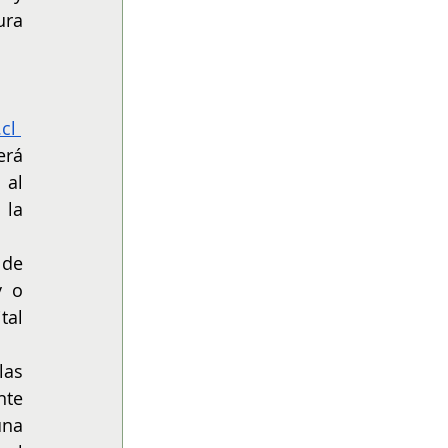
ra 
cl
rá 
al 
la 
de 
 o 
al 
as 
te 
na 