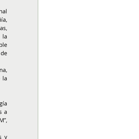
al 
a, 
s, 
la 
le 
de 
a, 
la 
ía 
 a 
”, 
 y 