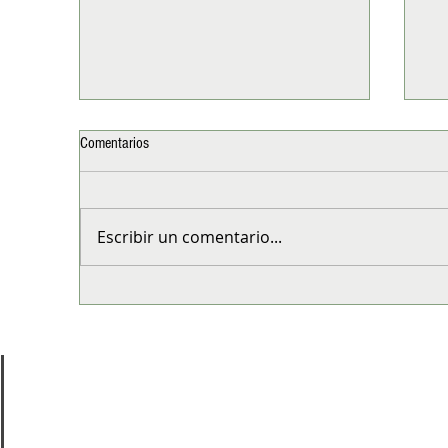
Comentarios
Escribir un comentario...
Cap Juluca, Anguilla: Slow luxury en el
LA
Caribe más exclusivo
av