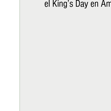
el King’s Day en Á
ALIMENTACIÓN
COLUMNA
BUENA MESA