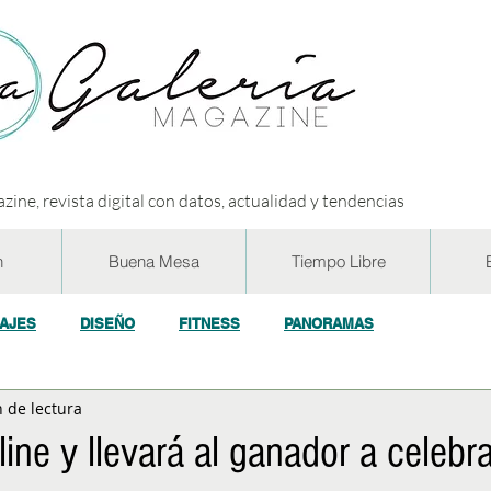
zine, revista digital con datos, actualidad y tendencias
n
Buena Mesa
Tiempo Libre
IAJES
DISEÑO
FITNESS
PANORAMAS
 de lectura
OGÍA
ECO y RSE
SOCIEDAD
CONCURSOS
ENTR
ine y llevará al ganador a celebra