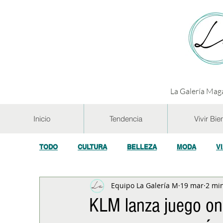
La Galería Maga
Inicio
Tendencia
Vivir Bie
TODO
CULTURA
BELLEZA
MODA
V
Equipo La Galería M
19 mar
2 min
GASTRONOMÍA Y VINOS
SALUD
TECNOL
KLM lanza juego onl