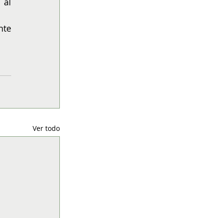
al 
te 
Ver todo