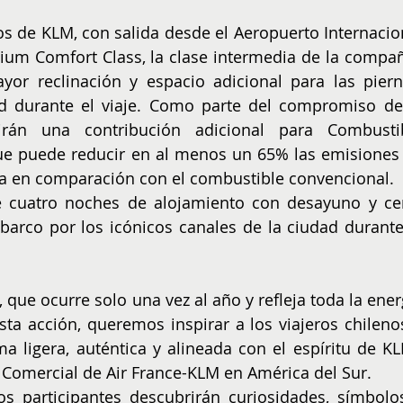
os de KLM, con salida desde el Aeropuerto Internacion
ium Comfort Class, la clase intermedia de la compañí
or reclinación y espacio adicional para las pierna
 durante el viaje. Como parte del compromiso de 
irán una contribución adicional para Combustib
 que puede reducir en al menos un 65% las emisiones 
ida en comparación con el combustible convencional. 
e cuatro noches de alojamiento con desayuno y cen
barco por los icónicos canales de la ciudad durante 
, que ocurre solo una vez al año y refleja toda la energ
sta acción, queremos inspirar a los viajeros chilenos
a ligera, auténtica y alineada con el espíritu de KLM
r Comercial de Air France-KLM en América del Sur. 
los participantes descubrirán curiosidades, símbolos