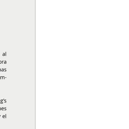
al 
ra 
as 
em-
's 
es 
el 