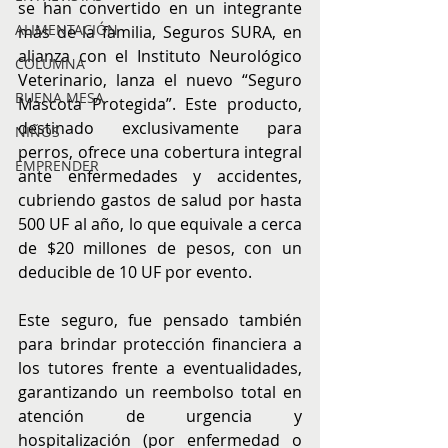
se han convertido en un integrante 
ALIMENTACIÓN
más de la familia, Seguros SURA, en 
alianza con el Instituto Neurológico 
COLUMNA
Veterinario, lanza el nuevo “Seguro 
BUENA MESA
Mascota Protegida”. Este producto, 
destinado exclusivamente para 
NIÑOS
perros, ofrece una cobertura integral 
EMPRENDER
ante enfermedades y accidentes, 
cubriendo gastos de salud por hasta 
500 UF al año, lo que equivale a cerca 
de $20 millones de pesos, con un 
deducible de 10 UF por evento.
Este seguro, fue pensado también 
para brindar protección financiera a 
los tutores frente a eventualidades, 
garantizando un reembolso total en 
atención de urgencia y 
hospitalización (por enfermedad o 