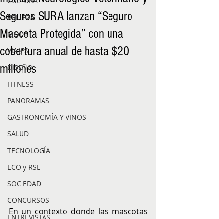
CULTURA
Seguros SURA lanzan “Seguro
BELLEZA
Mascota Protegida” con una
MODA
cobertura anual de hasta $20
VIAJES
millones
DISEÑO
FITNESS
PANORAMAS
GASTRONOMÍA Y VINOS
SALUD
TECNOLOGÍA
ECO y RSE
SOCIEDAD
CONCURSOS
En un contexto donde las mascotas 
ENTREVISTAS