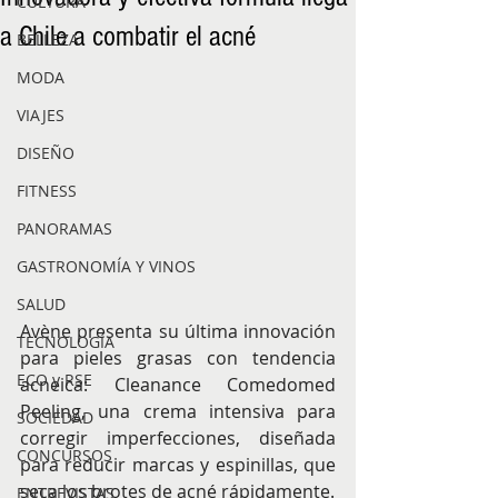
CULTURA
a Chile a combatir el acné
BELLEZA
MODA
VIAJES
DISEÑO
FITNESS
PANORAMAS
GASTRONOMÍA Y VINOS
SALUD
Avène presenta su última innovación 
TECNOLOGÍA
para pieles grasas con tendencia 
ECO y RSE
acneica: Cleanance Comedomed 
Peeling, una crema intensiva para 
SOCIEDAD
corregir imperfecciones, diseñada 
CONCURSOS
para reducir marcas y espinillas, que 
seca los brotes de acné rápidamente.
ENTREVISTAS