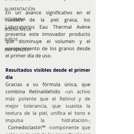
ALIMENTACIÓN
En un avance significativo en el 
COLUMNA
cuidado de la piel grasa, los 
Laboratorios Eau Thermal Avène 
BUENA MESA
presenta este innovador producto 
NIÑOS
que disminuye el volumen y el 
enrojecimiento de los granos desde 
EMPRENDER
el primer día de uso.
Resultados visibles desde el primer 
día
Gracias a su fórmula única, que 
combina Retinaldehído –
un activo 
más potente que el Retinol y de 
mejor tolerancia, que suaviza la 
textura de la piel, unifica el tono e 
impulsa la hidratación-, 
 Comedoclastin™ -
componente que 