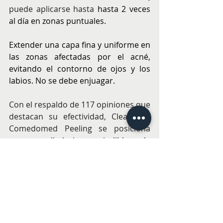
puede aplicarse hasta 
hasta 2 veces 
al día en zonas puntuales.
Extender una capa fina y uniforme en 
las zonas afectadas por el acné, 
evitando el contorno de ojos y los 
labios. No se debe enjuagar.
Con el respaldo de 117 opiniones que 
destacan su efectividad, Cleanance 
Comedomed Peeling se posiciona 
como un aliado imprescindible en la 
lucha contra el acné, brindando a los 
usuarios la oportunidad de lucir una 
piel más clara y saludable.
Cleanance Comedomed Peeling de 
Avène 
ya está disponible en 