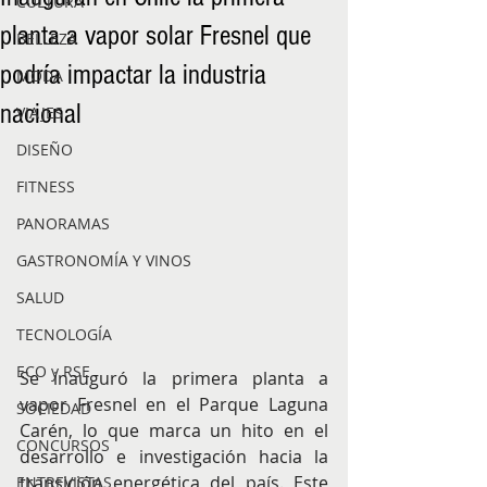
CULTURA
planta a vapor solar Fresnel que
BELLEZA
podría impactar la industria
MODA
nacional
VIAJES
DISEÑO
FITNESS
PANORAMAS
GASTRONOMÍA Y VINOS
SALUD
TECNOLOGÍA
ECO y RSE
Se inauguró la primera planta a 
vapor Fresnel en el Parque Laguna 
SOCIEDAD
Carén, lo que marca un hito en el 
CONCURSOS
desarrollo e investigación hacia la 
transición energética del país. Este 
ENTREVISTAS