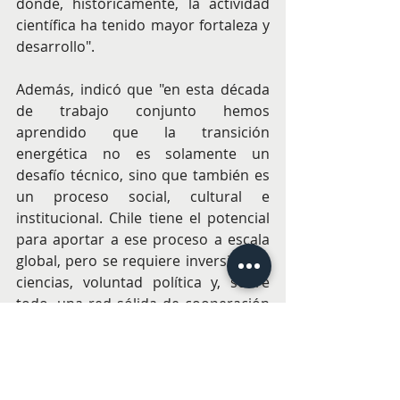
donde, históricamente, la actividad 
científica ha tenido mayor fortaleza y 
desarrollo".
Además, indicó que "en esta década 
de trabajo conjunto hemos 
aprendido que la transición 
energética no es solamente un 
desafío técnico, sino que también es 
un proceso social, cultural e 
institucional. Chile tiene el potencial 
para aportar a ese proceso a escala 
global, pero se requiere inversión en 
ciencias, voluntad política y, sobre 
todo, una red sólida de cooperación 
internacional estratégica". "Con esta 
planta, la Universidad de Chile y 
Fraunhofer Chile dan ejemplo de 
cómo se puede y debe poner la 