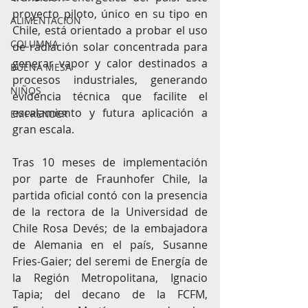
proyecto piloto, único en su tipo en 
ALIMENTACIÓN
Chile, está orientado a probar el uso 
COLUMNA
de radiación solar concentrada para 
generar vapor y calor destinados a 
BUENA MESA
procesos industriales, generando 
NIÑOS
evidencia técnica que facilite el 
escalamiento y futura aplicación a 
EMPRENDER
gran escala.
Tras 10 meses de implementación 
por parte de Fraunhofer Chile, la 
partida oficial contó con la presencia 
de la rectora de la Universidad de 
Chile Rosa Devés; de la embajadora 
de Alemania en el país, Susanne 
Fries-Gaier; del seremi de Energía de 
la Región Metropolitana, Ignacio 
Tapia; del decano de la FCFM, 