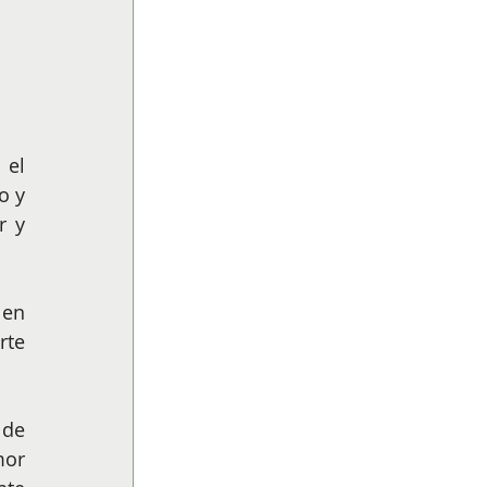
el 
 y 
 y 
en 
te 
de 
or 