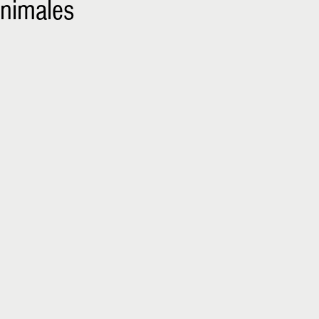
nimales
NIÑOS
EMPRENDER