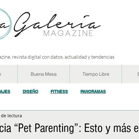
zine, revista digital con datos, actualidad y tendencias
n
Buena Mesa
Tiempo Libre
IAJES
DISEÑO
FITNESS
PANORAMAS
 de lectura
OGÍA
ECO y RSE
SOCIEDAD
CONCURSOS
ENTR
cia “Pet Parenting”: Esto y más 