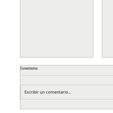
Comentarios
Escribir un comentario...
Disney On Ice llega a Santiago para
Mu
celebrar el Día del Niño con
peq