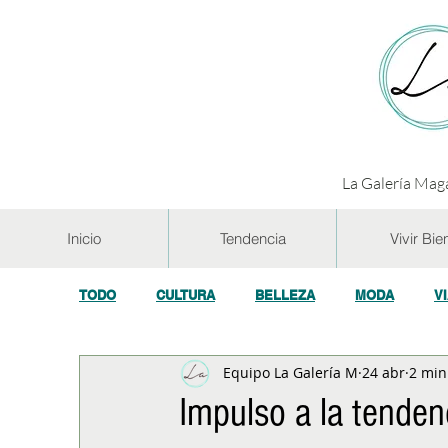
La Galería Maga
Inicio
Tendencia
Vivir Bie
TODO
CULTURA
BELLEZA
MODA
V
Equipo La Galería M
24 abr
2 min
GASTRONOMÍA Y VINOS
SALUD
TECNOL
Impulso a la tenden