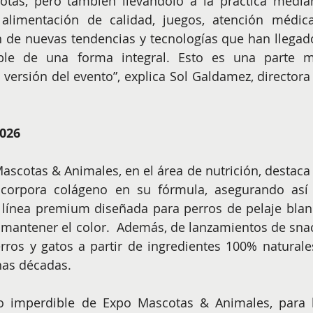
otas, pero también llevándolo a la práctica median
alimentación de calidad, juegos, atención médica
n de nuevas tendencias y tecnologías que han llegado
sable de una forma integral. Esto es una parte m
versión del evento”, explica Sol Galdamez, directora 
2026
ascotas & Animales, en el área de nutrición, destaca 
corpora colágeno en su fórmula, asegurando así 
línea premium diseñada para perros de pelaje blanc
mantener el color.  Además, de lanzamientos de snac
ros y gatos a partir de ingredientes 100% naturales
has décadas.
o imperdible de Expo Mascotas & Animales, para l