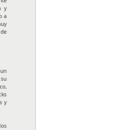
te 
 y 
 a 
uy 
de 
un 
su 
o, 
ks 
 y 
os 