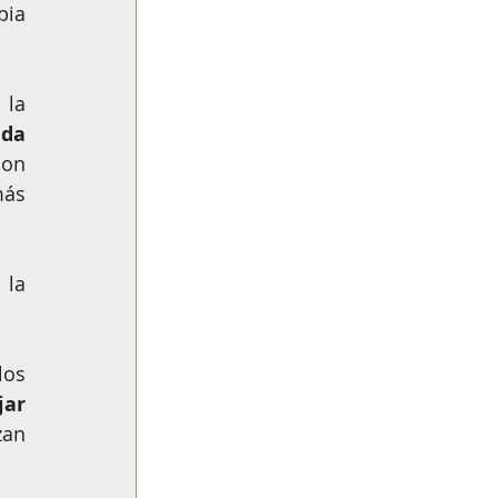
ia 
la 
da 
on 
ás 
la 
os 
ar 
an 