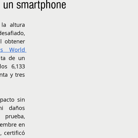
de un smartphone
NIÑOS
EMPRENDER
a altura 
safiado, 
 obtener 
ss World 
ta de un 
os 6,133 
ta y tres 
pacto sin 
ni daños 
 prueba, 
iembre en 
certificó 