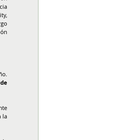
ia 
y, 
go 
ón 
o. 
de 
te 
la 