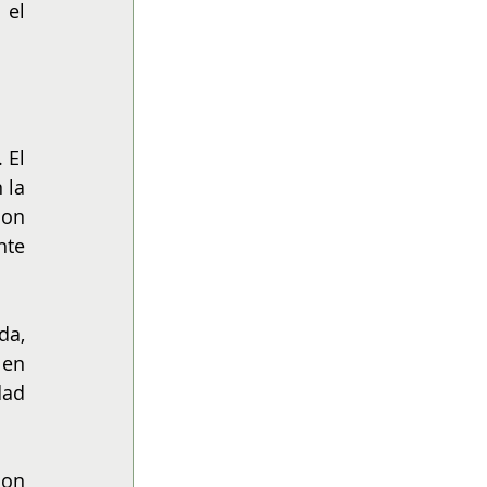
el 
El 
la 
on 
te 
a, 
en 
ad 
on 