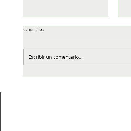
Comentarios
Escribir un comentario...
Xiaomi revoluciona los SUV familiares
Tes
con la nueva Serie SkyNomad
Mo
his