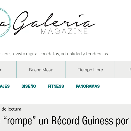
zine, revista digital con datos, actualidad y tendencias
n
Buena Mesa
Tiempo Libre
IAJES
DISEÑO
FITNESS
PANORAMAS
 de lectura
OGÍA
ECO y RSE
SOCIEDAD
CONCURSOS
ENTR
 “rompe” un Récord Guiness por