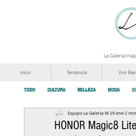
La Galería Maga
Inicio
Tendencia
Vivir Bie
TODO
CULTURA
BELLEZA
MODA
V
Equipo La Galería M
29 ene
2 min
GASTRONOMÍA Y VINOS
SALUD
TECNOL
HONOR Magic8 Lite