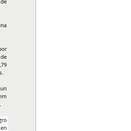
de 
na 
or 
de 
79 
s.
un 
mm 
.
ro 
en 