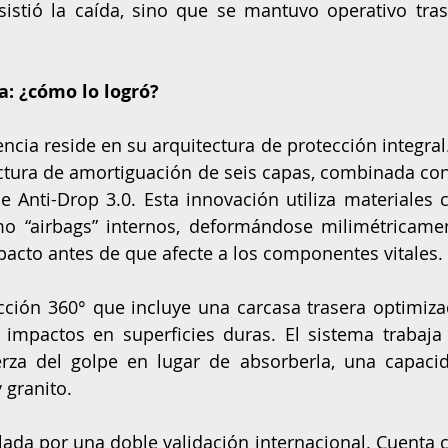
stió la caída, sino que se mantuvo operativo tras 
ca: ¿cómo lo logró?
ncia reside en su arquitectura de protección integral. 
ctura de amortiguación de seis capas, combinada con 
Anti-Drop 3.0. Esta innovación utiliza materiales c
 “airbags” internos, deformándose milimétricamen
pacto antes de que afecte a los componentes vitales.
cción 360° que incluye una carcasa trasera optimizad
impactos en superficies duras. El sistema trabaja 
erza del golpe en lugar de absorberla, una capacid
 granito.
lada por una doble validación internacional. Cuenta c