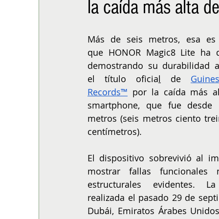
la caída más alta 
ALIMENTACIÓN
COLUMNA
BUENA MESA
Más de seis metros, esa es l
que HONOR Magic8 Lite ha de
demostrando su durabilidad al
el título oficia
l
 de 
Guine
Records™
 por la caída más al
smartphone, que fue desde l
metros (seis metros ciento trein
centímetros).
El dispositivo sobrevivió al im
mostrar fallas funcionales 
estructurales evidentes. La
realizada el pasado 29 de sept
Dubái, Emiratos Árabes Unidos, 