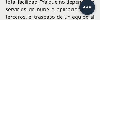
total facilidad. “Ya que no depende de 
servicios de nube o aplicaciones de 
terceros, el traspaso de un equipo al 
otro es más sencillo que nunca”, 
agrega la ejecutiva de HONOR Chile 
quien sintetiza el aporte tecnológico 
de HONOR Magic7 Pro: “Esta función 
elimina las barreras tradicionales 
entre sistemas operativos, 
garantizando una experiencia fluida y 
rápida, sin importar el dispositivo de 
destino”.
Disponibilidad 
HONOR Magic7 Pro está disponible 
en Chile en 
honorstore.cl
, además de 
los principales puntos de venta del 
retail y operadores móviles.Honor 
Magic7 Pro estará disponible en 