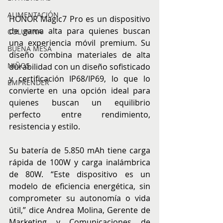
ALIMENTACIÓN
HONOR Magic7 Pro es un dispositivo 
de gama alta para quienes buscan 
COLUMNA
una experiencia móvil premium. Su 
BUENA MESA
diseño combina materiales de alta 
NIÑOS
durabilidad con un diseño sofisticado 
y certificación IP68/IP69, lo que lo 
EMPRENDER
convierte en una opción ideal para 
quienes buscan un equilibrio 
perfecto entre rendimiento, 
resistencia y estilo.
Su batería de 5.850 mAh tiene carga 
rápida de 100W y carga inalámbrica 
de 80W. “Este dispositivo es un 
modelo de eficiencia energética, sin 
comprometer su autonomía o vida 
útil,” dice Andrea Molina, Gerente de 
Marketing y Comunicaciones de 