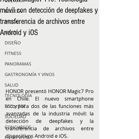
CULTURA
móvil con detección de deepfakes y
BELLEZA
transferencia de archivos entre
MODA
Android y iOS
VIAJES
DISEÑO
FITNESS
PANORAMAS
GASTRONOMÍA Y VINOS
SALUD
HONOR presentó HONOR Magic7 Pro 
TECNOLOGÍA
en Chile. El nuevo smartphone 
incorpora dos de las funciones más 
ECO y RSE
avanzadas de la industria móvil: la 
SOCIEDAD
detección de deepfakes y la 
CONCURSOS
transferencia de archivos entre 
dispositivos Android e iOS.
ENTREVISTAS