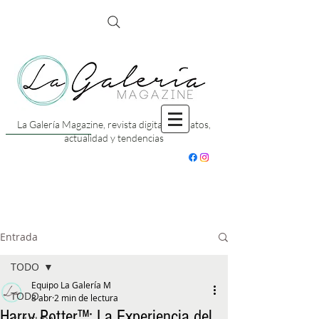
La Galería Magazine, revista digital con datos,
actualidad y tendencias
Entrada
TODO
Equipo La Galería M
TODO
8 abr
2 min de lectura
Harry Potter™️: La Experiencia del