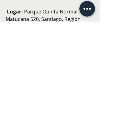
 Lugar: 
Parque Quinta Normal - Av. 
Matucana 520, Santiago, Región 
Metropolitana, Chile 
 Fechas: 
Desde el 24 de abril de 2026.
Horarios: 
lunes a domingo desde las 
6:00 p.m
Edad: 
Apta para todas las edades. 
Recomendamos que los menores de 
12 años asistan acompañados por 
un adulto. 
Duración:
 aproximadamente entre 
60 y 90 minutos.
Accesibilidad: 
El recorrido 