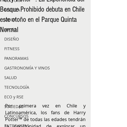
CULTURA
Bosque Prohibido debuta en Chile
BELLEZA
este otoño en el Parque Quinta
MODA
Normal
VIAJES
DISEÑO
FITNESS
PANORAMAS
GASTRONOMÍA Y VINOS
SALUD
TECNOLOGÍA
ECO y RSE
Por primera vez en Chile y 
SOCIEDAD
Latinoamérica, los fans de Harry 
CONCURSOS
Potter™️ de todas las edades tendrán 
la oportunidad de explorar un 
ENTREVISTAS