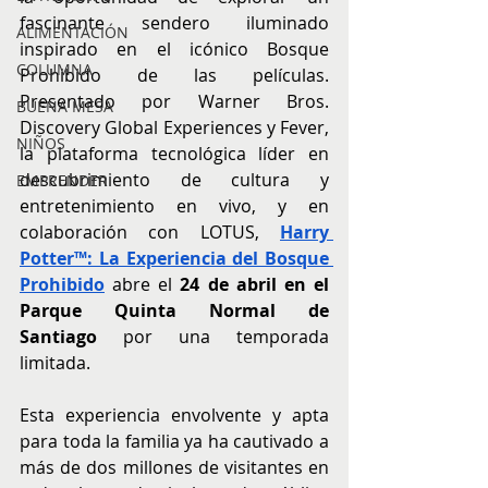
fascinante sendero iluminado 
ALIMENTACIÓN
inspirado en el icónico Bosque 
COLUMNA
Prohibido de las películas. 
Presentado por Warner Bros. 
BUENA MESA
Discovery Global Experiences y Fever, 
NIÑOS
la plataforma tecnológica líder en 
descubrimiento de cultura y 
EMPRENDER
entretenimiento en vivo, y en 
colaboración con LOTUS, 
Harry 
Potter™️: La Experiencia del Bosque 
Prohibido
 abre el 
24 de abril en el 
Parque Quinta Normal de 
Santiago
 por una temporada 
limitada.
Esta experiencia envolvente y apta 
para toda la familia ya ha cautivado a 
más de dos millones de visitantes en 