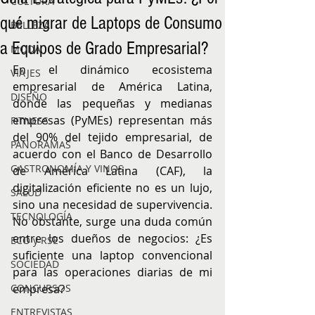
CULTURA
qué migrar de Laptops de Consumo
BELLEZA
a Equipos de Grado Empresarial?
MODA
En el dinámico ecosistema 
VIAJES
empresarial de América Latina, 
DISEÑO
donde las pequeñas y medianas 
empresas (PyMEs) representan más 
FITNESS
del 90% del tejido empresarial, de 
PANORAMAS
acuerdo con el Banco de Desarrollo 
GASTRONOMÍA Y VINOS
de América Latina (CAF), la 
digitalización eficiente no es un lujo, 
SALUD
sino una necesidad de supervivencia. 
TECNOLOGÍA
No obstante, surge una duda común 
entre los dueños de negocios: ¿Es 
ECO y RSE
suficiente una laptop convencional 
SOCIEDAD
para las operaciones diarias de mi 
CONCURSOS
empresa?
ENTREVISTAS