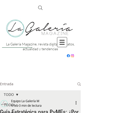
La Galería Magazine, revista digital con datos,
actualidad y tendencias
Entrada
TODO
Equipo La Galería M
TODO
4 feb
3 min de lectura
Guía Estratégica para PyMEs: ¿Por