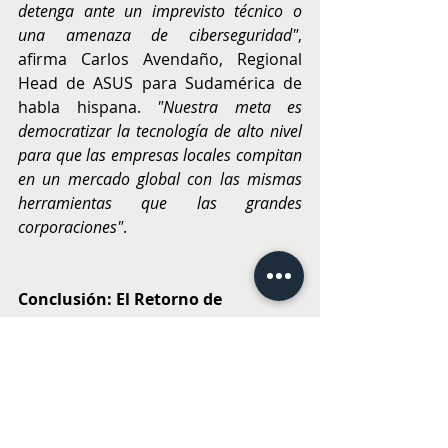
detenga ante un imprevisto técnico o 
una amenaza de ciberseguridad"
, 
afirma Carlos Avendaño, Regional 
Head de ASUS para Sudamérica de 
habla hispana. 
"Nuestra meta es 
democratizar la tecnología de alto nivel 
para que las empresas locales compitan 
en un mercado global con las mismas 
herramientas que las grandes 
corporaciones"
.
Conclusión: El Retorno de 
Inversión y la Resiliencia Operativa
La decisión de migrar a laptops de 
negocios trasciende la compra de 
hardware; se trata de una estrategia 
de 
Costo Total de Propiedad (TCO)
. 
Mientras que una laptop de consumo 