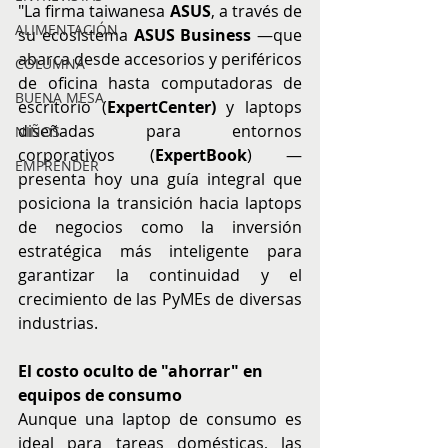
"La firma taiwanesa 
ASUS
, a través de 
ALIMENTACIÓN
su ecosistema 
ASUS Business
 —que 
abarca desde accesorios y periféricos 
COLUMNA
de oficina hasta computadoras de 
BUENA MESA
escritorio (
ExpertCenter)
 y laptops 
diseñadas para entornos 
NIÑOS
corporativos (
ExpertBook
) — 
EMPRENDER
presenta hoy una guía integral que 
posiciona la transición hacia laptops 
de negocios como la inversión 
estratégica más inteligente para 
garantizar la continuidad y el 
crecimiento de las PyMEs de diversas 
industrias.
El costo oculto de "ahorrar" en 
equipos de consumo
Aunque una laptop de consumo es 
ideal para tareas domésticas, las 