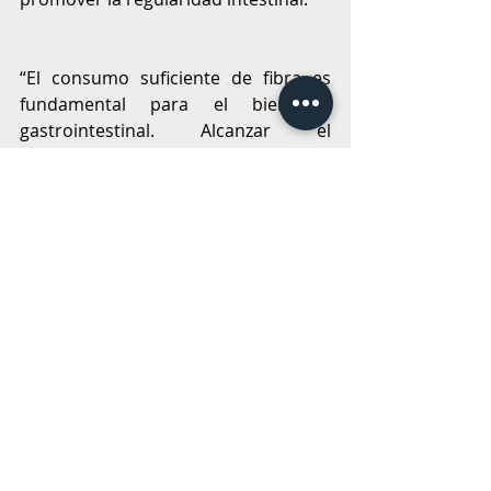
“El consumo suficiente de fibra es 
fundamental para el bienestar 
gastrointestinal. Alcanzar el 
requerimiento diario óptimo de 25 
gramos por día puede no resultar ser 
fácil con la dieta moderna. Para 
alcanzarlo, se recomienda incluir una 
variedad de frutas, verduras, 
cereales integrales y legumbres en la 
alimentación diaria. Por ejemplo, 
consumir dos porciones de ensalada, 
dos frutas y fuentes de fibra como 
avena, chía o frutos secos ayuda a 
cubrir este requerimiento. Productos 
como 
Fibra Activa
 son una muy buena 
herramienta para ayudar a alcanzar 