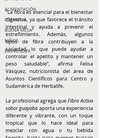
ALIMENTACIÓN
“La fibra es esencial para el bienestar 
digestivo, ya que favorece el tránsito 
COLUMNA
intestinal y ayuda a prevenir el 
BUENA MESA
estreñimiento. Además, algunos 
NIÑOS
tipos de fibra contribuyen a la 
saciedad, lo que puede ayudar a 
EMPRENDER
controlar el apetito y mantener un 
peso saludable”, afirma Felisa 
Vásquez, nutricionista del área de 
Asuntos Científicos para Centro y 
Sudamérica de Herbalife.
La profesional agrega que 
Fibra Activa 
sabor guayaba
 aporta una experiencia 
diferente y vibrante, con un toque 
tropical que lo hace ideal para 
mezclar con agua o tu bebida 
favorita, hasta para quienes buscan 