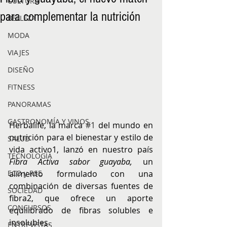
CULTURA
para complementar la nutrición
BELLEZA
MODA
VIAJES
DISEÑO
FITNESS
PANORAMAS
GASTRONOMÍA Y VINOS
Herbalife, la marca 
#1
 del mundo en 
nutrición para el bienestar y estilo de 
SALUD
vida activo1, lanzó en nuestro país 
TECNOLOGÍA
Fibra Activa sabor guayaba, 
un 
alimento formulado con una 
ECO y RSE
combinación de diversas fuentes de 
SOCIEDAD
fibra2, que ofrece un aporte 
CONCURSOS
equilibrado de fibras solubles e 
insolubles. 
ENTREVISTAS