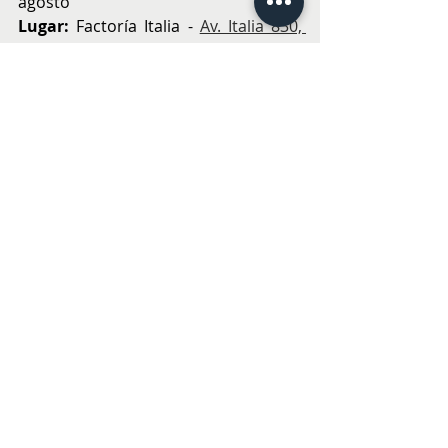
agosto
Lugar:
 Factoría Italia - 
Av. Italia 830, 
Providencia
Entradas a la venta 
en: 
Puntoticket.com
Más información 
en:
feriabocasmoradas.cl
GASTRONOMÍA Y VINOS
PANORAMAS
Entradas recientes
Ver todo