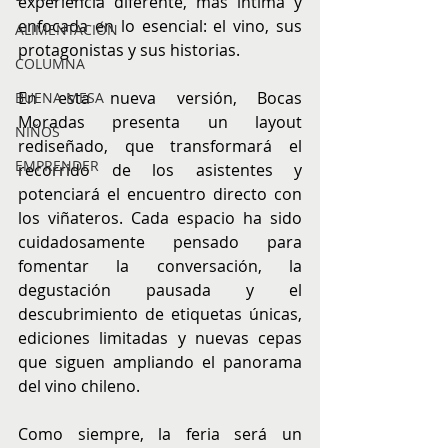
experiencia diferente, más íntima y 
enfocada en lo esencial: el vino, sus 
ALIMENTACIÓN
protagonistas y sus historias.
COLUMNA
En esta nueva versión, Bocas 
BUENA MESA
Moradas presenta un layout 
NIÑOS
rediseñado, que transformará el 
EMPRENDER
recorrido de los asistentes y 
potenciará el encuentro directo con 
los viñateros. Cada espacio ha sido 
cuidadosamente pensado para 
fomentar la conversación, la 
degustación pausada y el 
descubrimiento de etiquetas únicas, 
ediciones limitadas y nuevas cepas 
que siguen ampliando el panorama 
del vino chileno.
Como siempre, la feria será un 