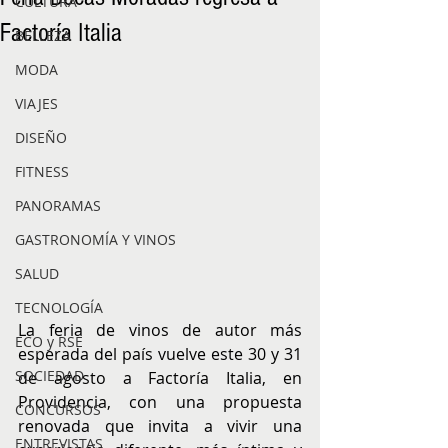
CULTURA
Factoría Italia
BELLEZA
MODA
VIAJES
DISEÑO
FITNESS
PANORAMAS
GASTRONOMÍA Y VINOS
SALUD
TECNOLOGÍA
La feria de vinos de autor más 
ECO y RSE
esperada del país vuelve este 30 y 31 
SOCIEDAD
de agosto a Factoría Italia, en 
Providencia, con una propuesta 
CONCURSOS
renovada que invita a vivir una 
ENTREVISTAS