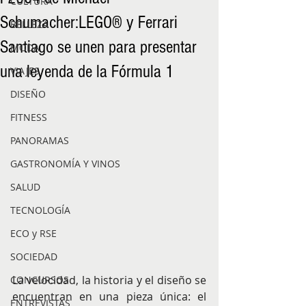
CULTURA
Schumacher:LEGO® y Ferrari
BELLEZA
Santiago se unen para presentar
MODA
una leyenda de la Fórmula 1
VIAJES
DISEÑO
FITNESS
PANORAMAS
GASTRONOMÍA Y VINOS
SALUD
TECNOLOGÍA
ECO y RSE
SOCIEDAD
La velocidad, la historia y el diseño se 
CONCURSOS
encuentran en una pieza única: el 
ENTREVISTAS