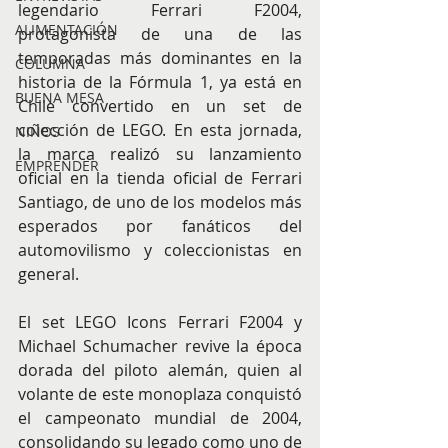
legendario Ferrari F2004, 
ALIMENTACIÓN
protagonista de una de las 
temporadas más dominantes en la 
COLUMNA
historia de la Fórmula 1, ya está en 
BUENA MESA
Chile convertido en un set de 
colección de LEGO. En esta jornada, 
NIÑOS
la marca realizó su lanzamiento 
EMPRENDER
oficial en la tienda oficial de Ferrari 
Santiago, de uno de los modelos más 
esperados por fanáticos del 
automovilismo y coleccionistas en 
general.
El set LEGO Icons Ferrari F2004 y 
Michael Schumacher revive la época 
dorada del piloto alemán, quien al 
volante de este monoplaza conquistó 
el campeonato mundial de 2004, 
consolidando su legado como uno de 