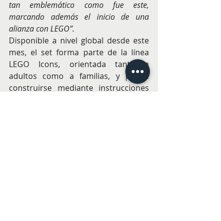
tan emblemático como fue este, 
marcando además el inicio de una 
alianza con LEGO”.
Disponible a nivel global desde este 
mes, el set forma parte de la línea 
LEGO Icons, orientada tanto a 
adultos como a familias, y puede 
construirse mediante instrucciones 
tradicionales o a través de la app 
LEGO® Builder, que permite 
visualizar el modelo en 3D y seguir el 
proceso paso a paso.
Con este lanzamiento, reforzando a 
nivel local la alianza global entre 
Ferrari y LEGO, la marca danesa 
continúa ampliando su propuesta 
para coleccionistas y fanáticos del 
deporte motor. 
PANORAMAS