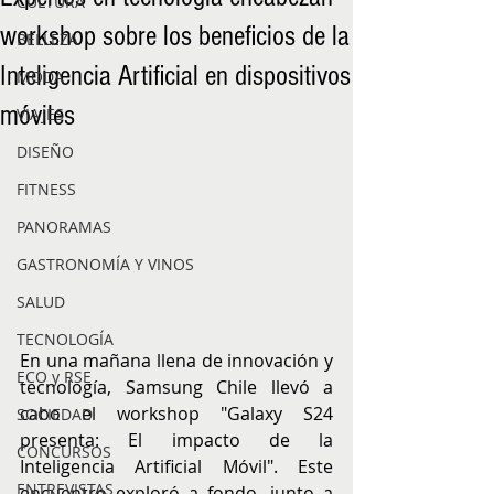
CULTURA
workshop sobre los beneficios de la
BELLEZA
Inteligencia Artificial en dispositivos
MODA
móviles
VIAJES
DISEÑO
FITNESS
PANORAMAS
GASTRONOMÍA Y VINOS
SALUD
TECNOLOGÍA
En una mañana llena de innovación y 
ECO y RSE
tecnología, Samsung Chile llevó a 
cabo el workshop "Galaxy S24 
SOCIEDAD
presenta: El impacto de la 
CONCURSOS
Inteligencia Artificial Móvil". Este 
ENTREVISTAS
encuentro exploró a fondo, junto a 